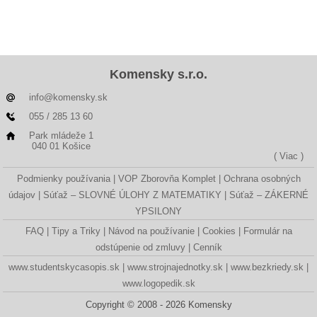
Komensky s.r.o.
info@komensky.sk
055 / 285 13 60
Park mládeže 1
040 01 Košice
( Viac )
Podmienky používania
VOP Zborovňa Komplet
Ochrana osobných
údajov
Súťaž – SLOVNÉ ÚLOHY Z MATEMATIKY
Súťaž – ZÁKERNÉ
YPSILONY
FAQ
Tipy a Triky
Návod na používanie
Cookies
Formulár na
odstúpenie od zmluvy
Cenník
www.studentskycasopis.sk
www.strojnajednotky.sk
www.bezkriedy.sk
www.logopedik.sk
Copyright © 2008 - 2026 Komensky