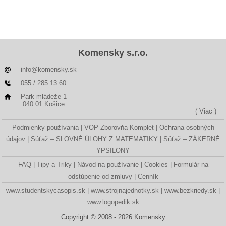
Komensky s.r.o.
info@komensky.sk
055 / 285 13 60
Park mládeže 1
040 01 Košice
( Viac )
Podmienky používania
VOP Zborovňa Komplet
Ochrana osobných
údajov
Súťaž – SLOVNÉ ÚLOHY Z MATEMATIKY
Súťaž – ZÁKERNÉ
YPSILONY
FAQ
Tipy a Triky
Návod na používanie
Cookies
Formulár na
odstúpenie od zmluvy
Cenník
www.studentskycasopis.sk
www.strojnajednotky.sk
www.bezkriedy.sk
www.logopedik.sk
Copyright © 2008 - 2026 Komensky