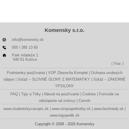
Komensky s.r.o.
info@komensky.sk
055 / 285 13 60
Park mládeže 1
040 01 Košice
( Viac )
Podmienky používania
VOP Zborovňa Komplet
Ochrana osobných
údajov
Súťaž – SLOVNÉ ÚLOHY Z MATEMATIKY
Súťaž – ZÁKERNÉ
YPSILONY
FAQ
Tipy a Triky
Návod na používanie
Cookies
Formulár na
odstúpenie od zmluvy
Cenník
www.studentskycasopis.sk
www.strojnajednotky.sk
www.bezkriedy.sk
www.logopedik.sk
Copyright © 2008 - 2026 Komensky