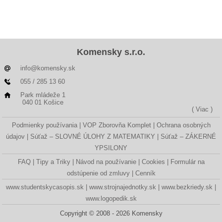
Komensky s.r.o.
info@komensky.sk
055 / 285 13 60
Park mládeže 1
040 01 Košice
( Viac )
Podmienky používania
VOP Zborovňa Komplet
Ochrana osobných
údajov
Súťaž – SLOVNÉ ÚLOHY Z MATEMATIKY
Súťaž – ZÁKERNÉ
YPSILONY
FAQ
Tipy a Triky
Návod na používanie
Cookies
Formulár na
odstúpenie od zmluvy
Cenník
www.studentskycasopis.sk
www.strojnajednotky.sk
www.bezkriedy.sk
www.logopedik.sk
Copyright © 2008 - 2026 Komensky