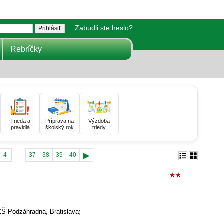
Zabudli ste heslo?
Rebríčky
Trieda a
Príprava na
Výzdoba
pravidlá
školský rok
triedy
▸
...
4
37
38
39
40
ZŠ Podzáhradná, Bratislava
)