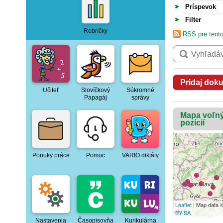
Príspevok
Filter
Rebríčky
RSS pre tento
Pridaj dok
Učiteľ
Slovíčkový
Súkromné
Papagáj
správy
Mapa voľn
pozícií
Ponuky práce
Pomoc
VARIO diktáty
Leaflet
| Map data 
BY-SA
Nastavenia
Časopisovňa
Kurikulárna