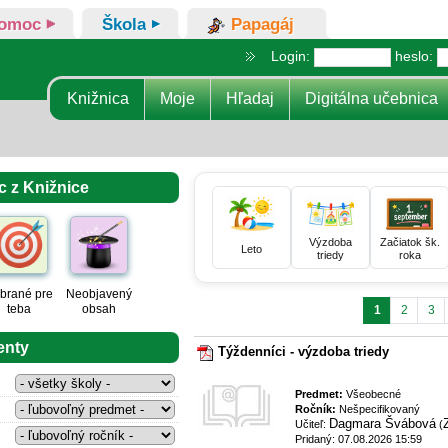
omoc
Škola
Papagáj
Login:
heslo:
Knižnica
Moje
Hľadaj
Digitálna učebnica
c z Knižnice
Výzdoba
Začiatok šk.
Leto
triedy
roka
brané pre
Neobjavený
teba
obsah
1
2
3
enty
Týždenníci - výzdoba triedy
Predmet:
Všeobecné
Ročník:
Nešpecifikovaný
Dagmara Švábová
Učiteľ:
(
Pridaný: 07.08.2026 15:59