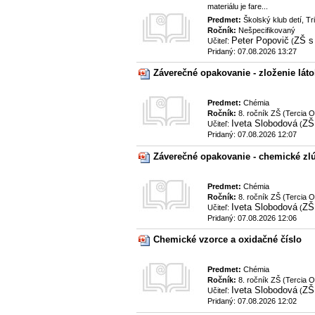
materiálu je fare...
Predmet:
Školský klub detí, Tr
Ročník:
Nešpecifikovaný
Peter Popovič
ZŠ s
Učiteľ:
(
Pridaný: 07.08.2026 13:27
Záverečné opakovanie - zloženie lát
Predmet:
Chémia
Ročník:
8. ročník ZŠ (Tercia 
Iveta Slobodová
ZŠ 
Učiteľ:
(
Pridaný: 07.08.2026 12:07
Záverečné opakovanie - chemické zlú
Predmet:
Chémia
Ročník:
8. ročník ZŠ (Tercia 
Iveta Slobodová
ZŠ 
Učiteľ:
(
Pridaný: 07.08.2026 12:06
Chemické vzorce a oxidačné číslo
Predmet:
Chémia
Ročník:
8. ročník ZŠ (Tercia 
Iveta Slobodová
ZŠ 
Učiteľ:
(
Pridaný: 07.08.2026 12:02