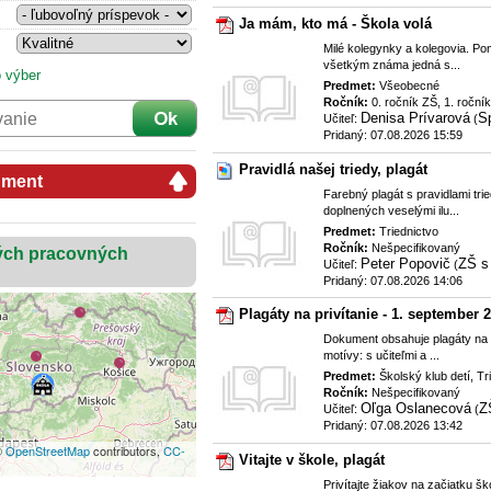
Ja mám, kto má - Škola volá
Milé kolegynky a kolegovia. Po
všetkým známa jedná s...
 výber
Predmet:
Všeobecné
Ročník:
0. ročník ZŠ, 1. roční
Denisa Prívarová
S
Učiteľ:
(
Pridaný: 07.08.2026 15:59
Pravidlá našej triedy, plagát
ument
Farebný plagát s pravidlami tri
doplnených veselými ilu...
Predmet:
Triednictvo
Ročník:
Nešpecifikovaný
ých pracovných
Peter Popovič
ZŠ s
Učiteľ:
(
Pridaný: 07.08.2026 14:06
Plagáty na privítanie - 1. september 
Dokument obsahuje plagáty na 
motívy: s učiteľmi a ...
Predmet:
Školský klub detí, Tr
Ročník:
Nešpecifikovaný
Oľga Oslanecová
Z
Učiteľ:
(
Pridaný: 07.08.2026 13:42
©
OpenStreetMap
contributors,
CC-
Vitajte v škole, plagát
Privítajte žiakov na začiatku