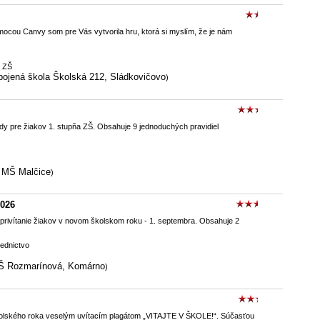
mocou Canvy som pre Vás vytvorila hru, ktorá si myslím, že je nám
k ZŠ
pojená škola Školská 212, Sládkovičovo
)
edy pre žiakov 1. stupňa ZŠ. Obsahuje 9 jednoduchých pravidiel
 MŠ Malčice
)
2026
privítanie žiakov v novom školskom roku - 1. septembra. Obsahuje 2
iednictvo
Š Rozmarínová, Komárno
)
 školského roka veselým uvítacím plagátom „VITAJTE V ŠKOLE!“. Súčasťou