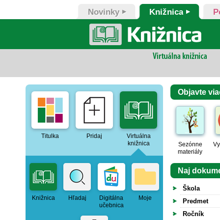
Novinky
Knižnica
P
Objavte via
Titulka
Pridaj
Virtuálna
knižnica
Sezónne
Vy
materiály
Naj dokum
Škola
Knižnica
Hľadaj
Digitálna
Moje
Predmet
učebnica
Ročník