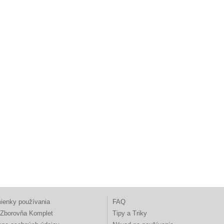
ienky používania
FAQ
Zborovňa Komplet
Tipy a Triky