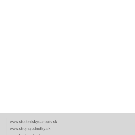
www.studentskycasopis.sk
www.strojnajednotky.sk