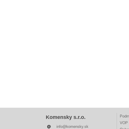
Podm
Komensky s.r.o.
VOP 
info@komensky.sk