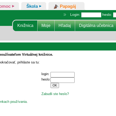
omoc
Škola
Papagáj
Login:
heslo:
Knižnica
Moje
Hľadaj
Digitálna učebnica
používateľom Virtuálnej knižnice.
okračovať, prihláste sa tu:
login:
heslo:
Zabudli ste heslo?
nkach používania
.