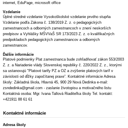
internet, EduPage, microsoft office
Vzdelanie
Úplné stredné vzdelanie Vysokoškolské vzdelanie prvého stupňa
Vzdelanie podľa Zákona č. 138/2019 Z. z. o pedagogických
zamestnancoch a odborných zamestnancoch v znení neskorších
predpisov a Vyhlášky MŠVVaŠ SR 173/2023 Z. z. o kvalifikačných
predpokladoch pedagogických zamestnancov a odborných
zamestnancov.
Ďalšie informácie
Platové podmienky Plat zamestnanca bude zohľadňovať zákon 553/2003
Z. z. a Nariadenie vlády Slovenskej republiky č. 220/2022 Z. z., ktorými
sa ustanovujú "Platové tarify PZ a OZ a zvýšenie platových taríf v
závislosti od dĺžky započítanej praxe”. Kontaktné informácie Adresa
školy: Základná škola, Hlavná 45, 900 29 Nová Dedinka e-mail:
zsndedinka@gmail.com - zaslanie životopisu a motivačného listu
Kontaktná osoba: Mgr. Ivana Tallová Riaditeľka školy Tel. kontakt:
+421911 88 61 61
Kontaktné informácie
Adresa školy