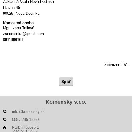
Základná škola Nová Dedinka
Hlavná 45
90029, Nová Dedinka
Kontaktná osoba
Mgr. Ivana Tallová
zsndedinka@gmail.com
0911886161
Zobrazení: 51
Komensky s.r.o.
info@komensky.sk
055 / 285 13 60
Park mládeže 1
040 01 Košice