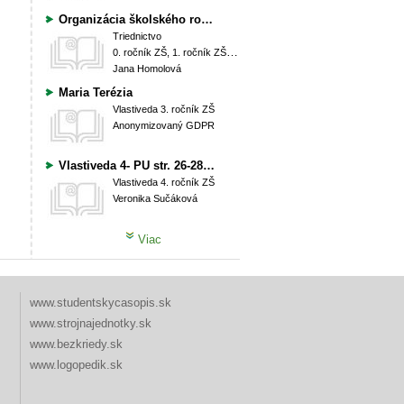
Organizácia školského roka 2010/11 Nový školský rok 2010/11 sa začne 1. septembra 2010, jeho slávnostné otvorenie sa uskutoční vo štvrtok 2. septembra 2010. Vyučovanie podľa rozvrhu sa začne v piatok 3. septembra 2010 a v prvom polroku posledným vyučovacím dňom bude piatok 28. januára 2011. Školské vyučovanie v druhom polroku sa po polročných prázdninách začne v utorok 1. februára 2011 a skončí vo štvrtok 30. júna 2011. Vyplýva to zo schválených Pedagogicko-organizačných pokynov na školský rok 2010/11. Prehľad termínov prázdnin
Triednictvo
0. ročník ZŠ, 1. ročník ZŠ, 2. ročník ZŠ, 3. ročník ZŠ, 4. ročník ZŠ, 5. ročník ZŠ, 6. ročník ZŠ (Prima OG), 7. ročník ZŠ (Sekunda OG), 8. ročník ZŠ (Tercia OG), 9. ročník ZŠ (Kvarta OG)
Jana Homolová
Maria Terézia
Vlastiveda
3. ročník ZŠ
Anonymizovaný GDPR
Vlastiveda 4- PU str. 26-28 - Mária Terézia
Vlastiveda
4. ročník ZŠ
Veronika Sučáková
Viac
www.studentskycasopis.sk
www.strojnajednotky.sk
www.bezkriedy.sk
www.logopedik.sk