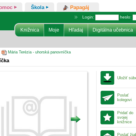
omoc
Škola
Papagáj
Login:
heslo:
Knižnica
Moje
Hľadaj
Digitálna učebnica
/
Mária Terézia - uhorská panovníčka
íčka
Uložiť súb
Poslať
kolegovi
Pridať do
svojej
knižnice
Poslať ži