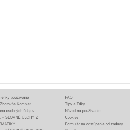
ienky používania
FAQ
Zborovňa Komplet
Tipy a Triky
ana osobných údajov
Návod na používanie
ž – SLOVNÉ ÚLOHY Z
Cookies
EMATIKY
Formulár na odstúpenie od zmluvy