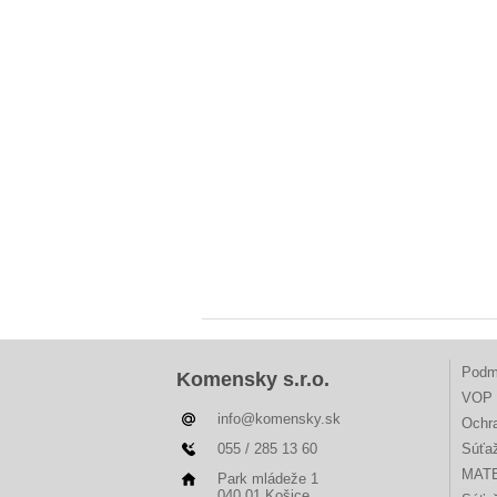
Podm
Komensky s.r.o.
VOP 
info@komensky.sk
Ochr
055 / 285 13 60
Súťa
MAT
Park mládeže 1
040 01 Košice