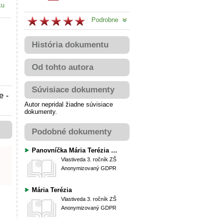
ku
Podrobne
História dokumentu
Od tohto autora
Súvisiace dokumenty
e -
Autor nepridal žiadne súvisiace
dokumenty.
Podobné dokumenty
Panovníčka Mária Terézia - prečo chodíme do školy
Vlastiveda
3. ročník ZŠ
Anonymizovaný GDPR
Mária Terézia
Vlastiveda
3. ročník ZŠ
Anonymizovaný GDPR