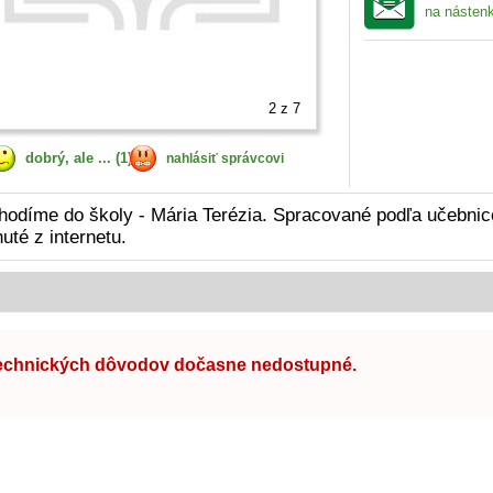
na násten
2
z 7
dobrý, ale ... (1)
nahlásiť správcovi
odíme do školy - Mária Terézia. Spracované podľa učebnic
uté z internetu.
technických dôvodov dočasne nedostupné.