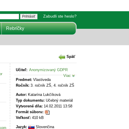
Zabudli ste heslo?
Rebríčky
Späť
Učiteľ:
Anonymizovaný GDPR
or
Viac
Predmet:
Vlastiveda
Ročník:
3. ročník ZŠ, 4. ročník ZŠ
Autor:
Katarína Lukčíková
Typ dokumentu:
Učebný materiál
Vytvorené dňa:
14.02.2011 13:58
Formát súboru:
Veľkosť:
410 kB
Jazyk:
Slovenčina
akom