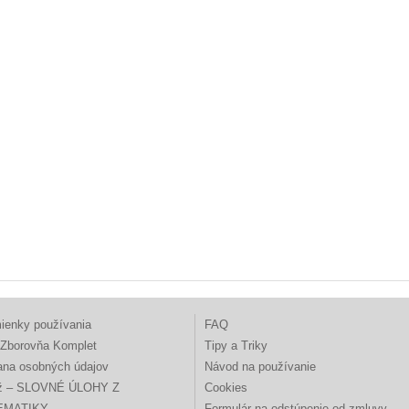
ienky používania
FAQ
Zborovňa Komplet
Tipy a Triky
ana osobných údajov
Návod na používanie
ž – SLOVNÉ ÚLOHY Z
Cookies
EMATIKY
Formulár na odstúpenie od zmluvy