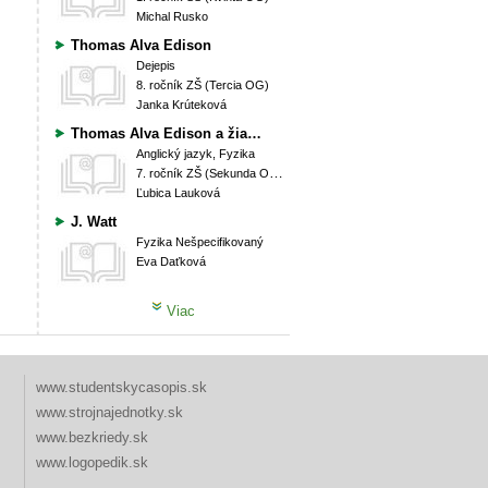
Michal Rusko
Thomas Alva Edison
Dejepis
8. ročník ZŠ (Tercia OG)
Janka Krúteková
Thomas Alva Edison a žiarovka
Anglický jazyk, Fyzika
7. ročník ZŠ (Sekunda OG), 8. ročník ZŠ (Tercia OG)
Ľubica Lauková
J. Watt
Fyzika
Nešpecifikovaný
Eva Daťková
Viac
www.studentskycasopis.sk
www.strojnajednotky.sk
www.bezkriedy.sk
www.logopedik.sk