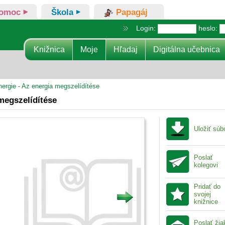
omoc
Škola
Papagáj
Login:
heslo:
Knižnica
Moje
Hľadaj
Digitálna učebnica
ergie - Az energia megszelídítése
megszelídítése
Uložiť súb
Poslať
kolegovi
Pridať do
svojej
knižnice
Poslať ži