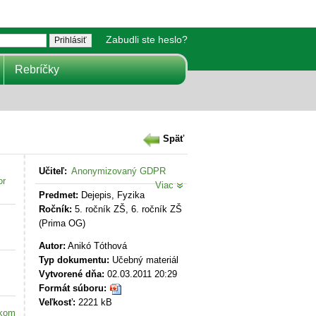
Zabudli ste heslo?
Rebríčky
Späť
Učiteľ:
Anonymizovaný GDPR
or
Viac
Predmet:
Dejepis, Fyzika
Ročník:
5. ročník ZŠ, 6. ročník ZŠ
(Prima OG)
Autor:
Anikó Tóthová
Typ dokumentu:
Učebný materiál
Vytvorené dňa:
02.03.2011 20:29
Formát súboru:
Veľkosť:
2221 kB
akom