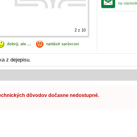
na násten
2
z 10
dobrý, ale ...
nahlásiť správcovi
ka z dejepisu.
technických dôvodov dočasne nedostupné.