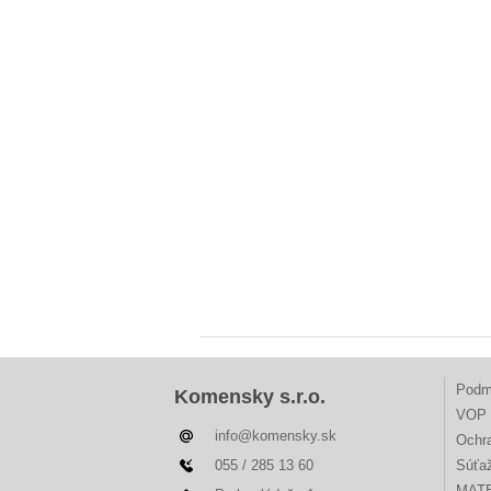
Podm
Komensky s.r.o.
VOP 
info@komensky.sk
Ochr
055 / 285 13 60
Súťa
MAT