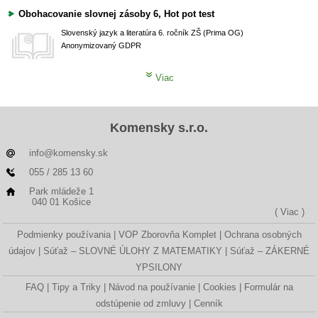
Obohacovanie slovnej zásoby 6, Hot pot test
Slovenský jazyk a literatúra
6. ročník ZŠ (Prima OG)
Anonymizovaný GDPR
Viac
Komensky s.r.o.
info@komensky.sk
055 / 285 13 60
Park mládeže 1
040 01 Košice
( Viac )
Podmienky používania
VOP Zborovňa Komplet
Ochrana osobných
údajov
Súťaž – SLOVNÉ ÚLOHY Z MATEMATIKY
Súťaž – ZÁKERNÉ
YPSILONY
FAQ
Tipy a Triky
Návod na používanie
Cookies
Formulár na
odstúpenie od zmluvy
Cenník