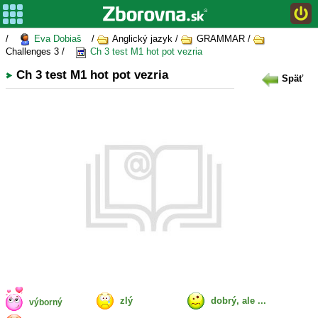
/
Eva Dobiaš
/
Anglický jazyk /
GRAMMAR /
Challenges 3 /
Ch 3 test M1 hot pot vezria
Ch 3 test M1 hot pot vezria
Späť
zlý
dobrý, ale ...
výborný