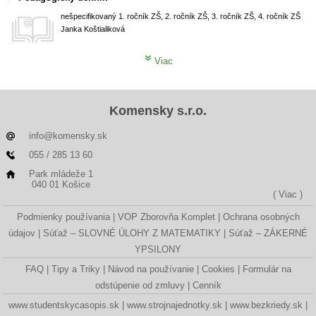
nešpecifikovaný
1. ročník ZŠ, 2. ročník ZŠ, 3. ročník ZŠ, 4. ročník ZŠ
Janka Koštialiková
Viac
Komensky s.r.o.
info@komensky.sk
055 / 285 13 60
Park mládeže 1
040 01 Košice
( Viac )
Podmienky používania
VOP Zborovňa Komplet
Ochrana osobných
údajov
Súťaž – SLOVNÉ ÚLOHY Z MATEMATIKY
Súťaž – ZÁKERNÉ
YPSILONY
FAQ
Tipy a Triky
Návod na používanie
Cookies
Formulár na
odstúpenie od zmluvy
Cenník
www.studentskycasopis.sk
www.strojnajednotky.sk
www.bezkriedy.sk