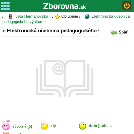
/
Iveta Hermanovská
/
Obľúbené /
Elektronická učebnica
pedagogického výskumu
Elektronická učebnica pedagogického výskumu
Späť
zlý
dobrý, ale ...
(5)
výborný