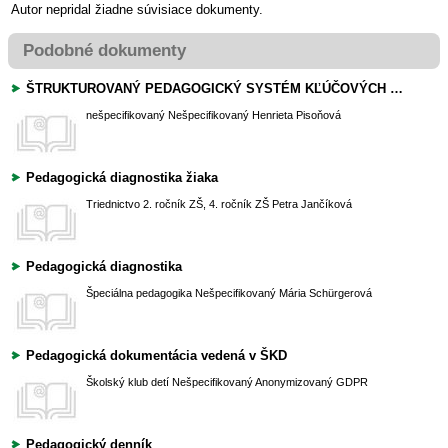
Autor nepridal žiadne súvisiace dokumenty.
Podobné dokumenty
ŠTRUKTUROVANÝ PEDAGOGICKÝ SYSTÉM KĽÚČOVÝCH POŽIADAVIEK NA VYUČOVACIU HODINU
nešpecifikovaný
Nešpecifikovaný
Henrieta Pisoňová
Pedagogická diagnostika žiaka
Triednictvo
2. ročník ZŠ, 4. ročník ZŠ
Petra Jančíková
Pedagogická diagnostika
Špeciálna pedagogika
Nešpecifikovaný
Mária Schürgerová
Pedagogická dokumentácia vedená v ŠKD
Školský klub detí
Nešpecifikovaný
Anonymizovaný GDPR
Pedagogický denník