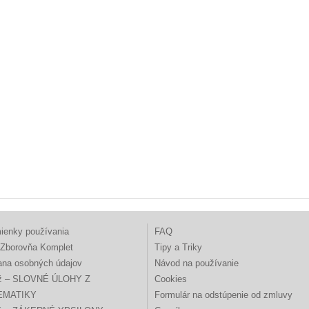
ienky používania
FAQ
Zborovňa Komplet
Tipy a Triky
ana osobných údajov
Návod na používanie
ž – SLOVNÉ ÚLOHY Z
Cookies
EMATIKY
Formulár na odstúpenie od zmluvy