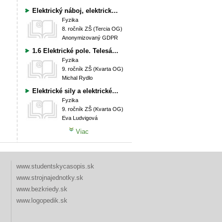
Elektrický náboj, elektrické pole
Fyzika
8. ročník ZŠ (Tercia OG)
Anonymizovaný GDPR
1.6 Elektrické pole. Telesá v elektrickom poli
Fyzika
9. ročník ZŠ (Kvarta OG)
Michal Rydlo
Elektrické sily a elektrické pole vo vodiči
Fyzika
9. ročník ZŠ (Kvarta OG)
Eva Ludvigová
Viac
www.studentskycasopis.sk
www.strojnajednotky.sk
www.bezkriedy.sk
www.logopedik.sk