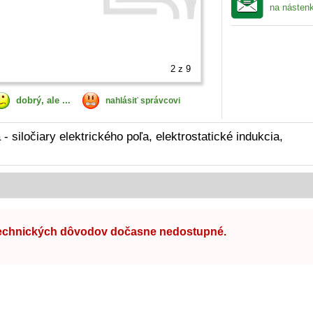
na násten
2
z 9
dobrý, ale ...
nahlásiť správcovi
 siločiary elektrického poľa, elektrostatické indukcia,
technických dôvodov dočasne nedostupné.