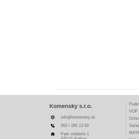
Podm
Komensky s.r.o.
VOP 
info@komensky.sk
Ochr
055 / 285 13 60
Súťa
MAT
Park mládeže 1
040 01 Košice