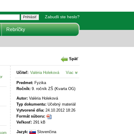
Zabudli ste heslo?
Rebríčky
Späť
Učiteľ:
Valéria Holeková
Viac
or
Predmet:
Fyzika
Ročník:
9. ročník ZŠ (Kvarta OG)
Autor:
Valéria Holeková
Typ dokumentu:
Učebný materiál
Vytvorené dňa:
24.10.2012 18:26
Formát súboru:
Veľkosť:
291 kB
Jazyk:
Slovenčina
akom