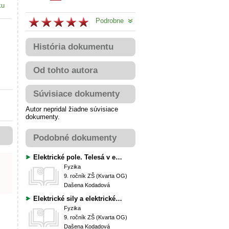
ku
Podrobne
História dokumentu
Od tohto autora
Súvisiace dokumenty
Autor nepridal žiadne súvisiace
dokumenty.
Podobné dokumenty
Elektrické pole. Telesá v elektrickom poli
Fyzika
9. ročník ZŠ (Kvarta OG)
Dašena Kodadová
Elektrické sily a elektrické pole vo vodiči
Fyzika
9. ročník ZŠ (Kvarta OG)
Dašena Kodadová