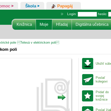
omoc
Škola
Papagáj
Login:
heslo:
Knižnica
Moje
Hľadaj
Digitálna učebnica
ktrické pole Telesá v elektrickom poli
ckom poli
Uložiť súb
Poslať
kolegovi
Pridať do
svojej
knižnice
Poslať ži