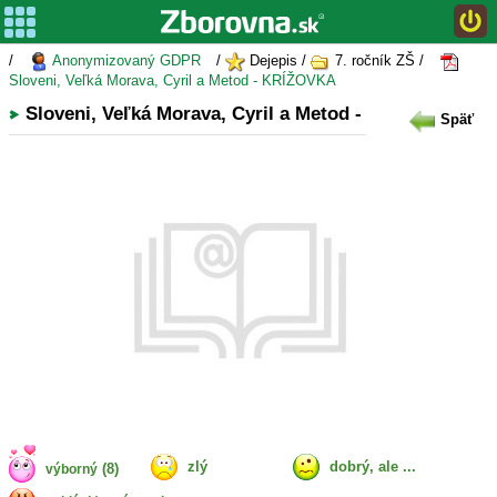
/
Anonymizovaný GDPR
/
Dejepis /
7. ročník ZŠ /
Sloveni, Veľká Morava, Cyril a Metod - KRÍŽOVKA
Sloveni, Veľká Morava, Cyril a Metod - KRÍŽOVKA
Späť
zlý
dobrý, ale ...
(8)
výborný