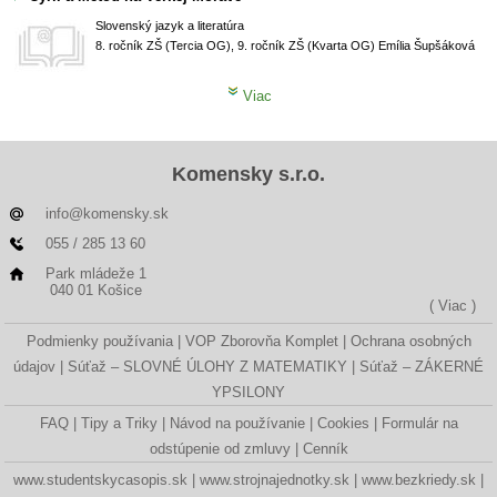
Slovenský jazyk a literatúra
8. ročník ZŠ (Tercia OG), 9. ročník ZŠ (Kvarta OG)
Emília Šupšáková
Viac
Komensky s.r.o.
info@komensky.sk
055 / 285 13 60
Park mládeže 1
040 01 Košice
( Viac )
Podmienky používania
VOP Zborovňa Komplet
Ochrana osobných
údajov
Súťaž – SLOVNÉ ÚLOHY Z MATEMATIKY
Súťaž – ZÁKERNÉ
YPSILONY
FAQ
Tipy a Triky
Návod na používanie
Cookies
Formulár na
odstúpenie od zmluvy
Cenník
www.studentskycasopis.sk
www.strojnajednotky.sk
www.bezkriedy.sk