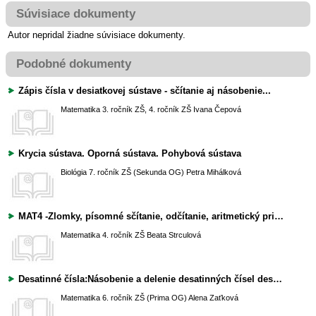
Súvisiace dokumenty
Autor nepridal žiadne súvisiace dokumenty.
Podobné dokumenty
Zápis čísla v desiatkovej sústave - sčítanie aj násobenie...
Matematika
3. ročník ZŠ, 4. ročník ZŠ
Ivana Čepová
Krycia sústava. Oporná sústava. Pohybová sústava
Biológia
7. ročník ZŠ (Sekunda OG)
Petra Mihálková
MAT4 -Zlomky, písomné sčítanie, odčítanie, aritmetický priemer
Matematika
4. ročník ZŠ
Beata Strculová
Desatinné čísla:Násobenie a delenie desatinných čísel desatinnými číslami a aritmetický priemer
Matematika
6. ročník ZŠ (Prima OG)
Alena Zaťková