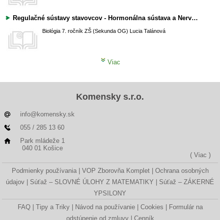
Regulačné sústavy stavovcov - Hormonálna sústava a Nervová sústava
Biológia
7. ročník ZŠ (Sekunda OG)
Lucia Talánová
Viac
Komensky s.r.o.
info@komensky.sk
055 / 285 13 60
Park mládeže 1
040 01 Košice
( Viac )
Podmienky používania
VOP Zborovňa Komplet
Ochrana osobných
údajov
Súťaž – SLOVNÉ ÚLOHY Z MATEMATIKY
Súťaž – ZÁKERNÉ
YPSILONY
FAQ
Tipy a Triky
Návod na používanie
Cookies
Formulár na
odstúpenie od zmluvy
Cenník