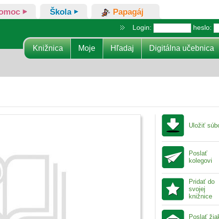
omoc
Škola
Papagáj
Login:
heslo:
Knižnica
Moje
Hľadaj
Digitálna učebnica
Uložiť súb
Poslať
kolegovi
Pridať do
svojej
knižnice
Poslať ži