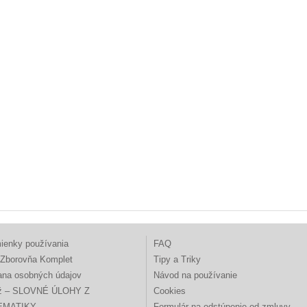
ienky používania
FAQ
Zborovňa Komplet
Tipy a Triky
ana osobných údajov
Návod na používanie
ž – SLOVNÉ ÚLOHY Z
Cookies
EMATIKY
Formulár na odstúpenie od zmluvy