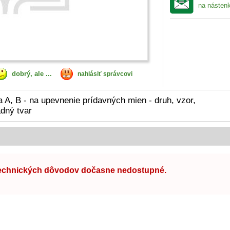
na násten
dobrý, ale ...
nahlásiť správcovi
 A, B - na upevnenie prídavných mien - druh, vzor,
adný tvar
technických dôvodov dočasne nedostupné.