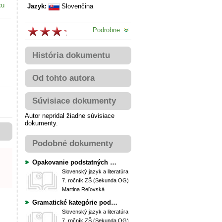
ku
Jazyk:
Slovenčina
Podrobne
História dokumentu
Od tohto autora
Súvisiace dokumenty
Autor nepridal žiadne súvisiace
dokumenty.
Podobné dokumenty
Opakovanie podstatných mien a prídavných mien
Slovenský jazyk a literatúra
7. ročník ZŠ (Sekunda OG)
Martina Reľovská
Gramatické kategórie podstatných mien, prídavných mien, slovies
Slovenský jazyk a literatúra
7. ročník ZŠ (Sekunda OG)