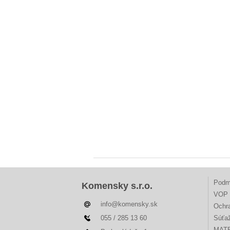
Podm
Komensky s.r.o.
VOP 
info@komensky.sk
Ochr
055 / 285 13 60
Súťa
MAT