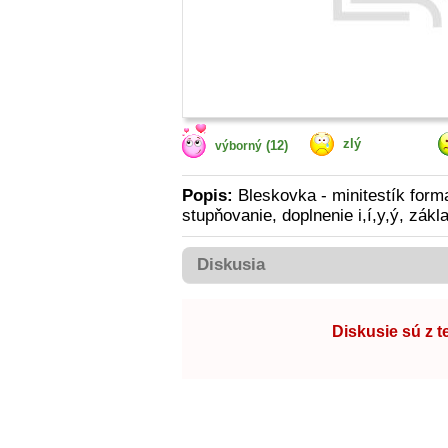
zlý
(12)
výborný
Popis:
Bleskovka - minitestík forma
stupňovanie, doplnenie i,í,y,ý, zákl
Diskusia
Diskusie sú z 