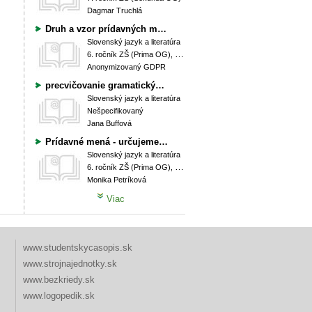
Dagmar Truchlá
Druh a vzor prídavných mien
Slovenský jazyk a literatúra
6. ročník ZŠ (Prima OG), 7. ročník ZŠ (Sekunda OG)
Anonymizovaný GDPR
precvičovanie gramatických kategórií podstatných mien, prídavných mien a slovies
Slovenský jazyk a literatúra
Nešpecifikovaný
Jana Buffová
Prídavné mená - určujeme druh prídavných mien
Slovenský jazyk a literatúra
6. ročník ZŠ (Prima OG), 7. ročník ZŠ (Sekunda OG)
Monika Petríková
Viac
www.studentskycasopis.sk
www.strojnajednotky.sk
www.bezkriedy.sk
www.logopedik.sk