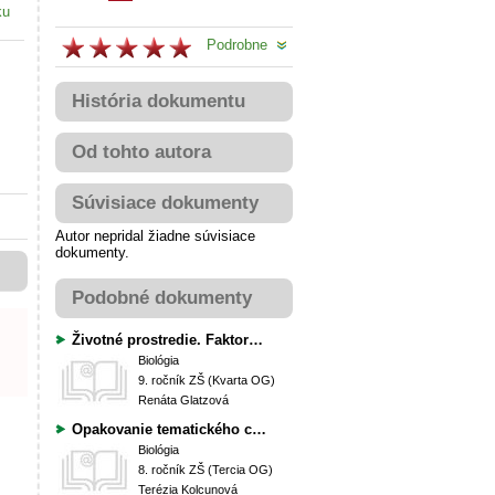
ku
Podrobne
História dokumentu
Od tohto autora
Súvisiace dokumenty
Autor nepridal žiadne súvisiace
dokumenty.
Podobné dokumenty
Životné prostredie. Faktory ovplyvňujúce životné prostredie
Biológia
9. ročník ZŠ (Kvarta OG)
Renáta Glatzová
Opakovanie tematického celku: Základné životné procesy a prejavy organizmov
Biológia
8. ročník ZŠ (Tercia OG)
Terézia Kolcunová