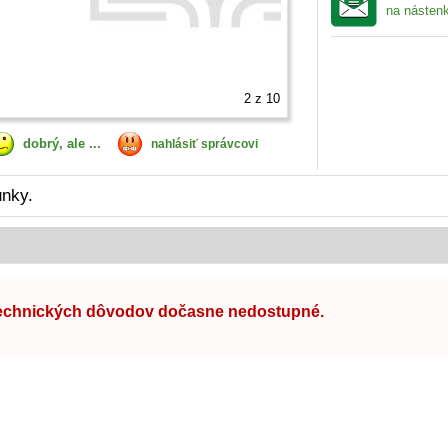
na násten
2
z 10
dobrý, ale ...
nahlásiť správcovi
unky.
technických dôvodov dočasne nedostupné.