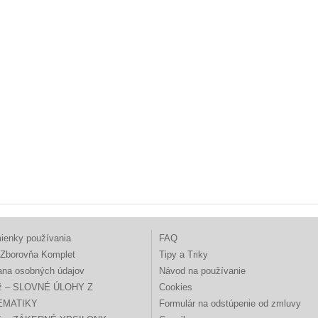
ienky používania
FAQ
Zborovňa Komplet
Tipy a Triky
ana osobných údajov
Návod na používanie
ž – SLOVNÉ ÚLOHY Z
Cookies
EMATIKY
Formulár na odstúpenie od zmluvy