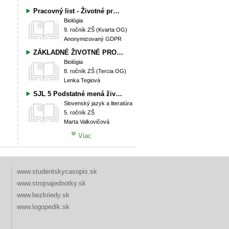
Pracovný list - Životné procesy baktérií, húb a rastlín
Biológia
9. ročník ZŠ (Kvarta OG)
Anonymizovaný GDPR
ZÁKLADNÉ ŽIVOTNÉ PROCESY ORGANIZMOV – VÝŽIVA, DÝCHANIE, ROZMNOŽOVANIE BAKTÉRIÍ, HÚB, RASTLÍN- TEST
Biológia
8. ročník ZŠ (Tercia OG)
Lenka Tegiová
SJL 5 Podstatné mená životné a neživotné
Slovenský jazyk a literatúra
5. ročník ZŠ
Marta Valkovičová
Viac
www.studentskycasopis.sk
www.strojnajednotky.sk
www.bezkriedy.sk
www.logopedik.sk