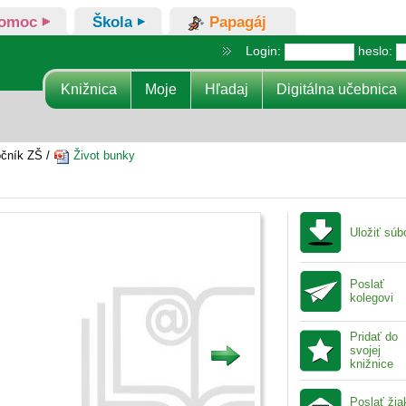
omoc
Škola
Papagáj
Login:
heslo:
Knižnica
Moje
Hľadaj
Digitálna učebnica
očník ZŠ /
Život bunky
Uložiť súb
Poslať
kolegovi
Pridať do
svojej
knižnice
Poslať ži