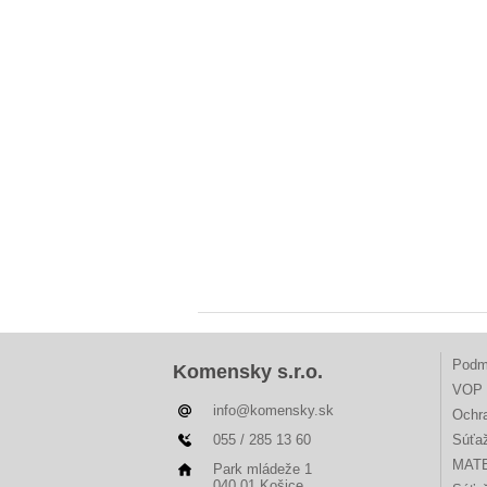
Podm
Komensky s.r.o.
VOP 
info@komensky.sk
Ochr
055 / 285 13 60
Súťa
MAT
Park mládeže 1
040 01 Košice