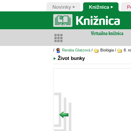
Novinky
Knižnica
P
/
Renáta Glatzová
/
Biológia /
8. r
Život bunky