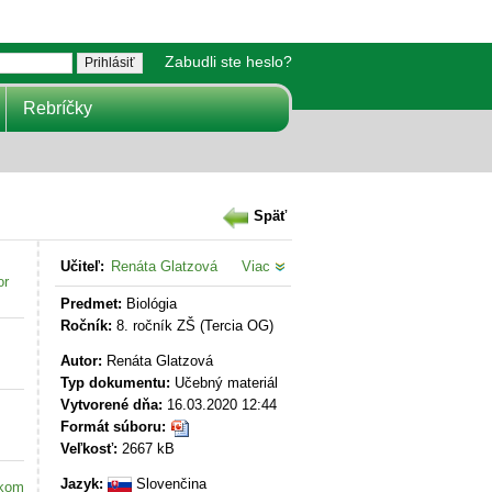
Zabudli ste heslo?
Rebríčky
Späť
Učiteľ:
Renáta Glatzová
Viac
or
Predmet:
Biológia
Ročník:
8. ročník ZŠ (Tercia OG)
Autor:
Renáta Glatzová
Typ dokumentu:
Učebný materiál
Vytvorené dňa:
16.03.2020 12:44
Formát súboru:
Veľkosť:
2667 kB
Jazyk:
Slovenčina
akom