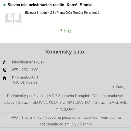
Stavba tela nekvitnúcich rastlín, Koreň, Stonka
Biológia
6. ročník ZŠ (Prima OG)
Renáta Perunková
Viac
Komensky s.r.o.
info@komensky.sk
055 / 285 13 60
Park mládeže 1
040 01 Košice
( Viac )
Podmienky používania
VOP Zborovňa Komplet
Ochrana osobných
údajov
Súťaž – SLOVNÉ ÚLOHY Z MATEMATIKY
Súťaž – ZÁKERNÉ
YPSILONY
FAQ
Tipy a Triky
Návod na používanie
Cookies
Formulár na
odstúpenie od zmluvy
Cenník