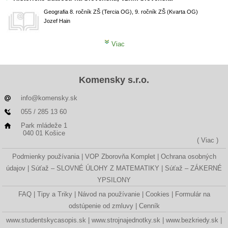
Geografia
8. ročník ZŠ (Tercia OG), 9. ročník ZŠ (Kvarta OG)
Jozef Hain
Viac
Komensky s.r.o.
info@komensky.sk
055 / 285 13 60
Park mládeže 1
040 01 Košice
( Viac )
Podmienky používania
VOP Zborovňa Komplet
Ochrana osobných
údajov
Súťaž – SLOVNÉ ÚLOHY Z MATEMATIKY
Súťaž – ZÁKERNÉ
YPSILONY
FAQ
Tipy a Triky
Návod na používanie
Cookies
Formulár na
odstúpenie od zmluvy
Cenník
www.studentskycasopis.sk
www.strojnajednotky.sk
www.bezkriedy.sk