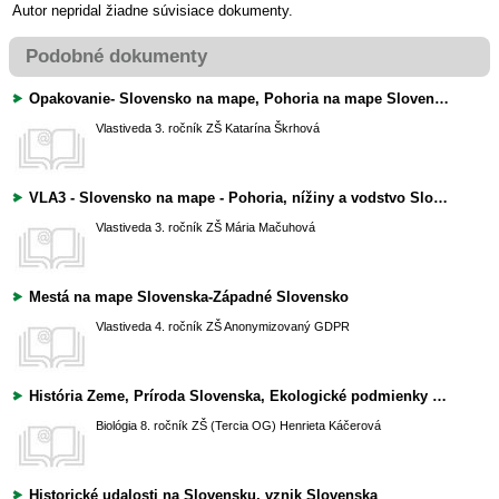
Autor nepridal žiadne súvisiace dokumenty.
Podobné dokumenty
Opakovanie- Slovensko na mape, Pohoria na mape Slovenska, Nížiny na mape Slovenska, Vodstvo na mape Slovenska
Vlastiveda
3. ročník ZŠ
Katarína Škrhová
VLA3 - Slovensko na mape - Pohoria, nížiny a vodstvo Slovenska
Vlastiveda
3. ročník ZŠ
Mária Mačuhová
Mestá na mape Slovenska-Západné Slovensko
Vlastiveda
4. ročník ZŠ
Anonymizovaný GDPR
História Zeme, Príroda Slovenska, Ekologické podmienky Slovenska - zložky, spoločenstvo, ekosystém
Biológia
8. ročník ZŠ (Tercia OG)
Henrieta Káčerová
Historické udalosti na Slovensku, vznik Slovenska