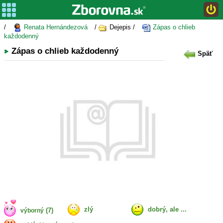
/
Renata Hernándezová
/
Dejepis /
Zápas o chlieb
každodenný
Zápas o chlieb každodenný
Späť
zlý
dobrý, ale ...
(7)
výborný