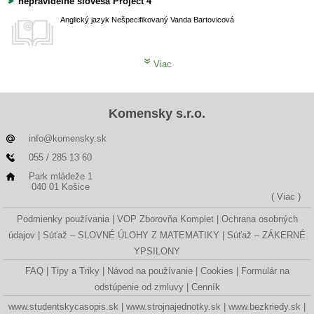
nepravidelné slovesá Project 4
Anglický jazyk
Nešpecifikovaný
Vanda Bartovicová
Viac
Komensky s.r.o.
info@komensky.sk
055 / 285 13 60
Park mládeže 1
040 01 Košice
( Viac )
Podmienky používania
VOP Zborovňa Komplet
Ochrana osobných
údajov
Súťaž – SLOVNÉ ÚLOHY Z MATEMATIKY
Súťaž – ZÁKERNÉ
YPSILONY
FAQ
Tipy a Triky
Návod na používanie
Cookies
Formulár na
odstúpenie od zmluvy
Cenník
www.studentskycasopis.sk
www.strojnajednotky.sk
www.bezkriedy.sk