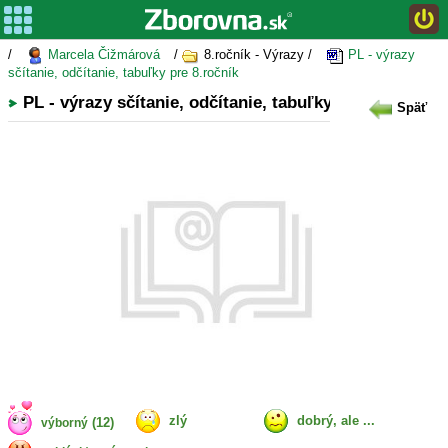
/
Marcela Čižmárová
/
8.ročník - Výrazy /
PL - výrazy
sčítanie, odčítanie, tabuľky pre 8.ročník
PL - výrazy sčítanie, odčítanie, tabuľky pre 8.ročník
Späť
zlý
dobrý, ale ...
(12)
výborný