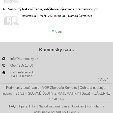
Pracovný list - sčítanie, odčítanie výrazov s premennou pre 8.ročník
Matematika
8. ročník ZŠ (Tercia OG)
Marcela Čižmárová
Viac
Komensky s.r.o.
info@komensky.sk
055 / 285 13 60
Park mládeže 1
040 01 Košice
( Viac )
Podmienky používania
VOP Zborovňa Komplet
Ochrana osobných
údajov
Súťaž – SLOVNÉ ÚLOHY Z MATEMATIKY
Súťaž – ZÁKERNÉ
YPSILONY
FAQ
Tipy a Triky
Návod na používanie
Cookies
Formulár na
odstúpenie od zmluvy
Cenník