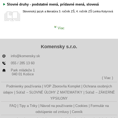
Slovné druhy - podstatné mená, prídavné mená, slovesá
Slovenský jazyk a literatúra
3. ročník ZŠ, 4. ročník ZŠ
Lenka Kotyrová
Viac
Komensky s.r.o.
info@komensky.sk
055 / 285 13 60
Park mládeže 1
040 01 Košice
( Viac )
Podmienky používania
VOP Zborovňa Komplet
Ochrana osobných
údajov
Súťaž – SLOVNÉ ÚLOHY Z MATEMATIKY
Súťaž – ZÁKERNÉ
YPSILONY
FAQ
Tipy a Triky
Návod na používanie
Cookies
Formulár na
odstúpenie od zmluvy
Cenník