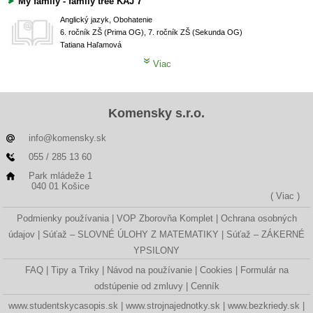
My family - family tree KAJ 7
Anglický jazyk, Obohatenie
6. ročník ZŠ (Prima OG), 7. ročník ZŠ (Sekunda OG)
Tatiana Haľamová
Viac
Komensky s.r.o.
info@komensky.sk
055 / 285 13 60
Park mládeže 1
040 01 Košice
( Viac )
Podmienky používania
VOP Zborovňa Komplet
Ochrana osobných
údajov
Súťaž – SLOVNÉ ÚLOHY Z MATEMATIKY
Súťaž – ZÁKERNÉ
YPSILONY
FAQ
Tipy a Triky
Návod na používanie
Cookies
Formulár na
odstúpenie od zmluvy
Cenník
www.studentskycasopis.sk
www.strojnajednotky.sk
www.bezkriedy.sk