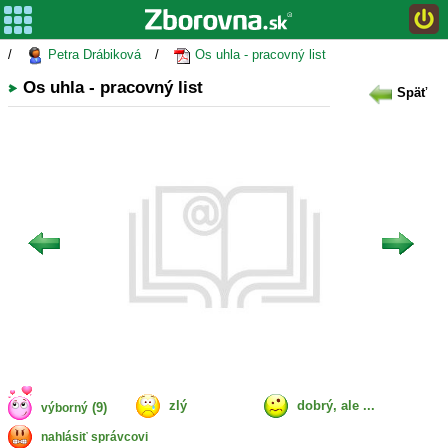
/
Petra Drábiková
/
Os uhla - pracovný list
Os uhla - pracovný list
Späť
zlý
dobrý, ale ...
(9)
výborný
nahlásiť správcovi