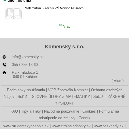
uhol, os uhla
Matematika
5. ročník ZŠ
Martina Musilová
Viac
Komensky s.r.o.
info@komensky.sk
055 / 285 13 60
Park mládeže 1
040 01 Košice
( Viac )
Podmienky používania
VOP Zborovňa Komplet
Ochrana osobných
údajov
Súťaž – SLOVNÉ ÚLOHY Z MATEMATIKY
Súťaž – ZÁKERNÉ
YPSILONY
FAQ
Tipy a Triky
Návod na používanie
Cookies
Formulár na
odstúpenie od zmluvy
Cenník
www.studentskycasopis.sk
www.strojnajednotky.sk
www.bezkriedy.sk