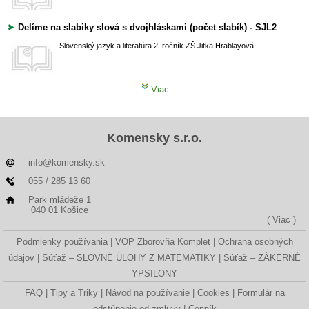
Delíme na slabiky slová s dvojhláskami (počet slabík) - SJL2
Slovenský jazyk a literatúra
2. ročník ZŠ
Jitka Hrablayová
Viac
Komensky s.r.o.
info@komensky.sk
055 / 285 13 60
Park mládeže 1
040 01 Košice
( Viac )
Podmienky používania
VOP Zborovňa Komplet
Ochrana osobných
údajov
Súťaž – SLOVNÉ ÚLOHY Z MATEMATIKY
Súťaž – ZÁKERNÉ
YPSILONY
FAQ
Tipy a Triky
Návod na používanie
Cookies
Formulár na
odstúpenie od zmluvy
Cenník