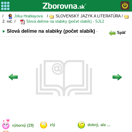
/
Jitka Hrablayová
/
SLOVENSKÝ JAZYK A LITERATÚRA /
2. roč. /
Slová delíme na slabiky (počet slabík) - SJL2
Slová delíme na slabiky (počet slabík) - SJL2
Späť
zlý
dobrý, ale ...
(19)
výborný