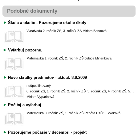
Podobné dokumenty
Škola a okolie - Pozorujeme okolie školy
Vlastiveda
2. ročník ZŠ, 3. ročník ZŠ
Miriam Bencová
Vyfarbuj pozorne.
Matematika
1. ročník ZŠ, 2. ročník ZŠ
Ľubica Mináriková
Nove skratky predmetov - aktual. 8.9.2009
nešpecifikovaný
0. ročník ZŠ, 1. ročník ZŠ, 2. ročník ZŠ, 3. ročník ZŠ, 4. ročník ZŠ, 5. ročník ZŠ, 6. ročník ZŠ (Prima OG), 7. ročník ZŠ (Sekunda OG), 8. ročník ZŠ (Tercia OG), 9. ročník ZŠ (Kvarta OG)
Miriam Vyparinová
Počítaj a vyfarbuj
Matematika
0. ročník ZŠ, 1. ročník ZŠ
Renáta Csúr - Sivoková
Pozorujeme počasie v decembri - projekt