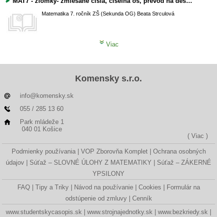
MAT7 - zlomky- zmiešané čísla, číselná os, prevod na desatinné číslo
Matematika
7. ročník ZŠ (Sekunda OG)
Beata Strculová
Viac
Komensky s.r.o.
info@komensky.sk
055 / 285 13 60
Park mládeže 1
040 01 Košice
( Viac )
Podmienky používania
VOP Zborovňa Komplet
Ochrana osobných
údajov
Súťaž – SLOVNÉ ÚLOHY Z MATEMATIKY
Súťaž – ZÁKERNÉ
YPSILONY
FAQ
Tipy a Triky
Návod na používanie
Cookies
Formulár na
odstúpenie od zmluvy
Cenník
www.studentskycasopis.sk
www.strojnajednotky.sk
www.bezkriedy.sk