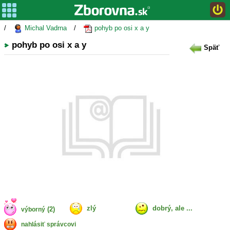
/
Michal Vadrna
/
pohyb po osi x a y
pohyb po osi x a y
Späť
zlý
dobrý, ale ...
(2)
výborný
nahlásiť správcovi