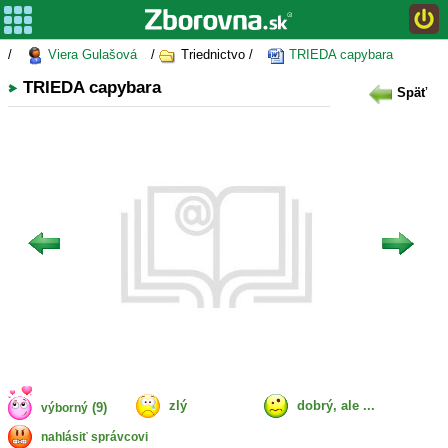
/
Viera Gulašová
/
Triednictvo /
TRIEDA capybara
TRIEDA capybara
Späť
zlý
dobrý, ale ...
(9)
výborný
nahlásiť správcovi