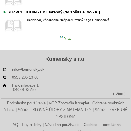
ROZVRH HODÍN - ČB i farebný (do zošita aj do ŽK )
Triednictvo, Všeobecné
Nešpecifikovaný
Oľga Oslanecová
Viac
Komensky s.r.o.
info@komensky.sk
055 / 285 13 60
Park mládeže 1
040 01 Košice
( Viac )
Podmienky používania
VOP Zborovňa Komplet
Ochrana osobných
údajov
Súťaž – SLOVNÉ ÚLOHY Z MATEMATIKY
Súťaž – ZÁKERNÉ
YPSILONY
FAQ
Tipy a Triky
Návod na používanie
Cookies
Formulár na