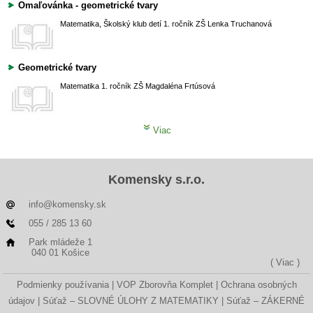
Omaľovánka - geometrické tvary
Matematika, Školský klub detí
1. ročník ZŠ
Lenka Truchanová
Geometrické tvary
Matematika
1. ročník ZŠ
Magdaléna Frtúsová
Viac
Komensky s.r.o.
info@komensky.sk
055 / 285 13 60
Park mládeže 1
040 01 Košice
( Viac )
Podmienky používania
VOP Zborovňa Komplet
Ochrana osobných
údajov
Súťaž – SLOVNÉ ÚLOHY Z MATEMATIKY
Súťaž – ZÁKERNÉ