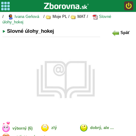
/
Ivana Geňová
/
Moje PL /
MAT /
Slovné
úlohy_hokej
Slovné úlohy_hokej
Späť
zlý
dobrý, ale ...
(6)
výborný