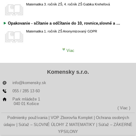
Matematika
3. ročník ZŠ, 4. ročník ZŠ
Gabika Kreheľová
Opakovanie - sčítanie a odčítanie do 10, rovnice,slovné a magické úlohy - príklady vhodné aj na postupné zadávanie domácej úlohy
Matematika
1. ročník ZŠ
Anonymizovaný GDPR
Viac
Komensky s.r.o.
info@komensky.sk
055 / 285 13 60
Park mládeže 1
040 01 Košice
( Viac )
Podmienky používania
VOP Zborovňa Komplet
Ochrana osobných
údajov
Súťaž – SLOVNÉ ÚLOHY Z MATEMATIKY
Súťaž – ZÁKERNÉ
YPSILONY