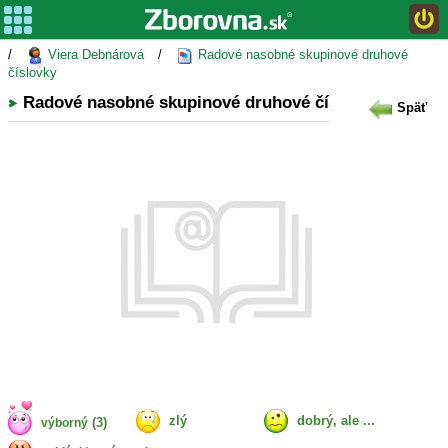
/
Viera Debnárová
/
Radové nasobné skupinové druhové
číslovky
Radové nasobné skupinové druhové číslovky
Späť
zlý
dobrý, ale ...
(3)
výborný