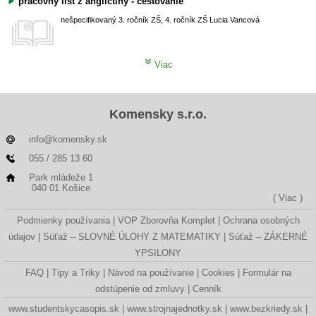
pracovny list z anglictiny - cestovanie
nešpecifikovaný
3. ročník ZŠ, 4. ročník ZŠ
Lucia Vancová
Viac
Komensky s.r.o.
info@komensky.sk
055 / 285 13 60
Park mládeže 1
040 01 Košice
( Viac )
Podmienky používania
VOP Zborovňa Komplet
Ochrana osobných
údajov
Súťaž – SLOVNÉ ÚLOHY Z MATEMATIKY
Súťaž – ZÁKERNÉ
YPSILONY
FAQ
Tipy a Triky
Návod na používanie
Cookies
Formulár na
odstúpenie od zmluvy
Cenník
www.studentskycasopis.sk
www.strojnajednotky.sk
www.bezkriedy.sk