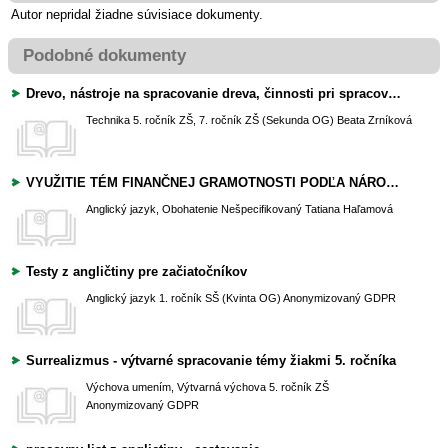
Autor nepridal žiadne súvisiace dokumenty.
Podobné dokumenty
Drevo, nástroje na spracovanie dreva, činnosti pri spracovaní dreva
Technika
5. ročník ZŠ, 7. ročník ZŠ (Sekunda OG)
Beata Zrníková
VYUŽITIE TÉM FINANČNEJ GRAMOTNOSTI PODĽA NÁRODNÉHO ŠTANDARDU FINANČNEJ GRAMOTNOSTI V ANGLICKOM JAZYKU A KONVERZÁCII V ANGLICKOM JAZYKU
Anglický jazyk, Obohatenie
Nešpecifikovaný
Tatiana Haľamová
Testy z angličtiny pre začiatočníkov
Anglický jazyk
1. ročník SŠ (Kvinta OG)
Anonymizovaný GDPR
Surrealizmus - výtvarné spracovanie témy žiakmi 5. ročníka
Výchova umením, Výtvarná výchova
5. ročník ZŠ
Anonymizovaný GDPR