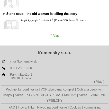
Stone soup - the old woman is telling the story
Anglický jazyk
6. ročník ZŠ (Prima OG)
Peter Škoviera
Viac
Komensky s.r.o.
info@komensky.sk
055 / 285 13 60
Park mládeže 1
040 01 Košice
( Viac )
Podmienky používania
VOP Zborovňa Komplet
Ochrana osobných
údajov
Súťaž – SLOVNÉ ÚLOHY Z MATEMATIKY
Súťaž – ZÁKERNÉ
YPSILONY
FAQ
Tipy a Triky
Návod na používanie
Cookies
Formulár na