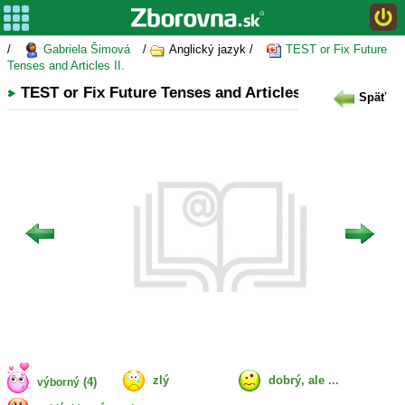
/
Gabriela Šimová
/
Anglický jazyk /
TEST or Fix Future
Tenses and Articles II.
TEST or Fix Future Tenses and Articles II.
Späť
zlý
dobrý, ale ...
(4)
výborný