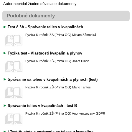
Autor nepridal žiadne súvisiace dokumenty.
Podobné dokumenty
Test č.3A - Správanie telies v kvapalinách
Fyzika
6. ročník ZŠ (Prima OG)
Miriam Zámocká
Fyzika test - Vlastnosti kvapalín a plynov
Fyzika
6. ročník ZŠ (Prima OG)
Jozef Dinda
Správanie sa telies v kvapalinách a plynoch (test)
Fyzika
6. ročník ZŠ (Prima OG)
Mário Tantoš
Správanie telies v kvapalinách - test B
Fyzika
6. ročník ZŠ (Prima OG)
Anonymizovaný GDPR
i-Test:Hustota a správanie sa telesa v kvapaline