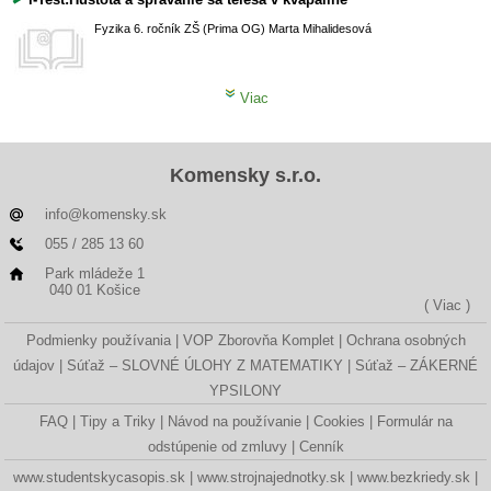
Fyzika
6. ročník ZŠ (Prima OG)
Marta Mihalidesová
Viac
Komensky s.r.o.
info@komensky.sk
055 / 285 13 60
Park mládeže 1
040 01 Košice
( Viac )
Podmienky používania
VOP Zborovňa Komplet
Ochrana osobných
údajov
Súťaž – SLOVNÉ ÚLOHY Z MATEMATIKY
Súťaž – ZÁKERNÉ
YPSILONY
FAQ
Tipy a Triky
Návod na používanie
Cookies
Formulár na
odstúpenie od zmluvy
Cenník
www.studentskycasopis.sk
www.strojnajednotky.sk
www.bezkriedy.sk