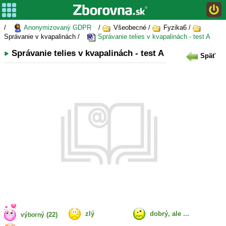
/
Anonymizovaný GDPR
/
Všeobecné /
Fyzika6 /
Správanie v kvapalinách /
Správanie telies v kvapalinách - test A
Správanie telies v kvapalinách - test A
Späť
zlý
dobrý, ale ...
(22)
výborný