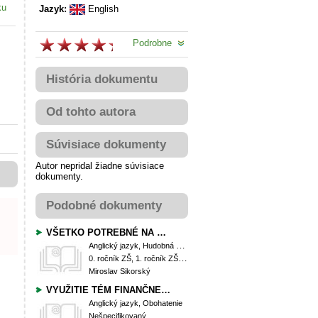
ku
Jazyk:
English
Podrobne
História dokumentu
Od tohto autora
Súvisiace dokumenty
Autor nepridal žiadne súvisiace
dokumenty.
Podobné dokumenty
VŠETKO POTREBNÉ NA VÝUČBU ANGLICKÉHO JAZYKA
Anglický jazyk, Hudobná výchova
0. ročník ZŠ, 1. ročník ZŠ, 2. ročník ZŠ, 3. ročník ZŠ, 4. ročník ZŠ, 5. ročník ZŠ, 6. ročník ZŠ (Prima OG), 7. ročník ZŠ (Sekunda OG), 8. ročník ZŠ (Tercia OG), 9. ročník ZŠ (Kvarta OG)
Miroslav Sikorský
VYUŽITIE TÉM FINANČNEJ GRAMOTNOSTI PODĽA NÁRODNÉHO ŠTANDARDU FINANČNEJ GRAMOTNOSTI V ANGLICKOM JAZYKU A KONVERZÁCII V ANGLICKOM JAZYKU
Anglický jazyk, Obohatenie
Nešpecifikovaný