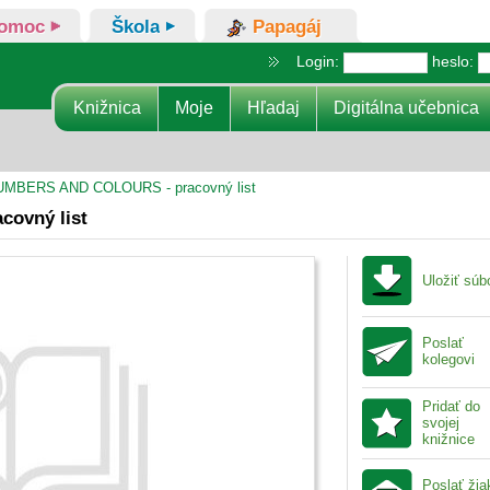
omoc
Škola
Papagáj
Login:
heslo:
Knižnica
Moje
Hľadaj
Digitálna učebnica
MBERS AND COLOURS - pracovný list
ovný list
Uložiť súb
Poslať
kolegovi
Pridať do
svojej
knižnice
Poslať ži