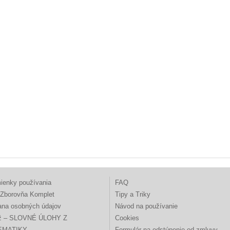
ienky používania
FAQ
Zborovňa Komplet
Tipy a Triky
ana osobných údajov
Návod na používanie
ž – SLOVNÉ ÚLOHY Z
Cookies
EMATIKY
Formulár na odstúpenie od zmluvy