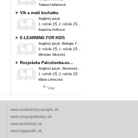
Tatiana Haľamová
Vlk a malé kozliatka
Anglický jazyk
1. ročník ZŠ, 2. ročník ZŠ, 3. ročník ZŠ, 4. ročník ZŠ, 5. ročník ZŠ
Katarína Hoľková
E-LEARNING FOR KIDS
Anglický jazyk, Biológia, Francúzsky jazyk, Informatická výchova, Informatika, Matematika, Prírodoveda, Španielsky jazyk
0. ročník ZŠ, 1. ročník ZŠ, 2. ročník ZŠ, 3. ročník ZŠ, 4. ročník ZŠ, 5. ročník ZŠ, 6. ročník ZŠ (Prima OG), 7. ročník ZŠ (Sekunda OG), 8. ročník ZŠ (Tercia OG), 9. ročník ZŠ (Kvarta OG)
Miroslav Sikorský
Rozprávka Palculienka-usporiadaj obrázky podľa deja
Anglický jazyk, Slovenský jazyk a literatúra
1. ročník ZŠ, 2. ročník ZŠ
Mária Lehoczká
Viac
www.studentskycasopis.sk
www.strojnajednotky.sk
www.bezkriedy.sk
www.logopedik.sk