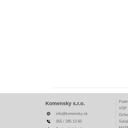
Podm
Komensky s.r.o.
VOP 
info@komensky.sk
Ochr
055 / 285 13 60
Súťa
MAT