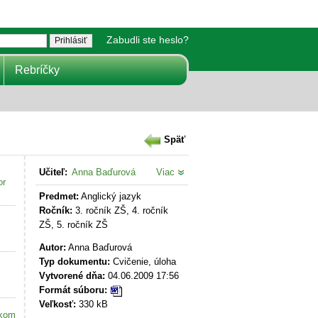
Zabudli ste heslo?
Rebríčky
Späť
Učiteľ:
Anna Baďurová
Viac
or
Predmet:
Anglický jazyk
Ročník:
3. ročník ZŠ, 4. ročník
ZŠ, 5. ročník ZŠ
Autor:
Anna Baďurová
Typ dokumentu:
Cvičenie, úloha
Vytvorené dňa:
04.06.2009 17:56
Formát súboru:
Veľkosť:
330 kB
akom