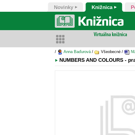
Novinky
Knižnica
P
/
Anna Baďurová
/
Všeobecné /
NU
NUMBERS AND COLOURS - prac