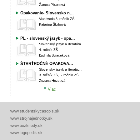
Žaneta Pikartová
Opakovanie- Slovensko na mape, Pohoria na mape Slovenska, Nížiny na mape Slovenska, Vodstvo na mape Slovenska
Vlastiveda
3. ročník ZŠ
Katarína Škrhová
PL - slovenský jazyk - opakovanie
Slovenský jazyk a literatúra
4. ročník ZŠ
Ľudmila Sulačeková
ŠTVRŤROČNÉ OPAKOVANIE ZO SLOVENSKÉHO JAZYKA PRE 5.doc
Slovenský jazyk a literatúra, Špeciálna pedagogika
3. ročník ZŠ, 5. ročník ZŠ
Zuzana Hozzová
Viac
www.studentskycasopis.sk
www.strojnajednotky.sk
www.bezkriedy.sk
www.logopedik.sk