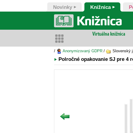
Novinky
Knižnica
P
/
Anonymizovaný GDPR
/
Slovenský ja
Polročné opakovanie SJ pre 4 r