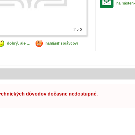
na násten
2
z 3
dobrý, ale ...
nahlásiť správcovi
technických dôvodov dočasne nedostupné.