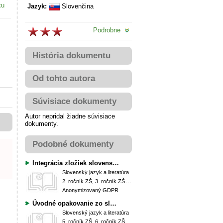
ku
Jazyk:
Slovenčina
Podrobne
História dokumentu
Od tohto autora
Súvisiace dokumenty
Autor nepridal žiadne súvisiace
dokumenty.
Podobné dokumenty
Integrácia zložiek slovenského jazyka a literatúry alebo ako využívať inovatívne metódy v slovenskom jazyku
Slovenský jazyk a literatúra
2. ročník ZŠ, 3. ročník ZŠ, 4. ročník ZŠ
Anonymizovaný GDPR
Úvodné opakovanie zo slovenského jazyka a literatúry v VI. ročníku
Slovenský jazyk a literatúra
5. ročník ZŠ, 6. ročník ZŠ (Prima OG)