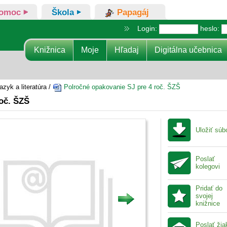
omoc
Škola
Papagáj
Login:
heslo:
Knižnica
Moje
Hľadaj
Digitálna učebnica
zyk a literatúra /
Polročné opakovanie SJ pre 4 roč. ŠZŠ
oč. ŠZŠ
Uložiť súb
Poslať
kolegovi
Pridať do
svojej
knižnice
Poslať ži