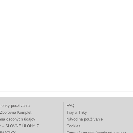
ienky používania
FAQ
Zborovňa Komplet
Tipy a Triky
ana osobných údajov
Návod na používanie
ž – SLOVNÉ ÚLOHY Z
Cookies
EMATIKY
Formulár na odstúpenie od zmluvy