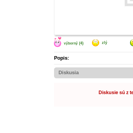
zlý
(4)
výborný
Popis:
Diskusia
Diskusie sú z 