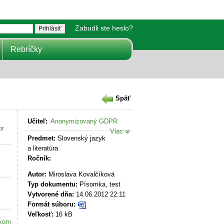
Zabudli ste heslo?
Rebríčky
Späť
Učiteľ:
Anonymizovaný GDPR
or
Viac
Predmet:
Slovenský jazyk
a literatúra
Ročník:
Autor:
Miroslava Kovalčíková
Typ dokumentu:
Písomka, test
Vytvorené dňa:
14.06.2012 22:11
Formát súboru:
Veľkosť:
16 kB
akom