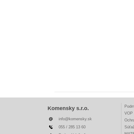
Podm
Komensky s.r.o.
VOP 
info@komensky.sk
Ochr
055 / 285 13 60
Súťa
MAT