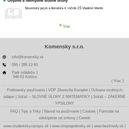
Ohybné a neohybné slovné druhy
Slovenský jazyk a literatúra
4. ročník ZŠ
Vladimír Martin
Viac
Komensky s.r.o.
info@komensky.sk
055 / 285 13 60
Park mládeže 1
040 01 Košice
( Viac )
Podmienky používania
VOP Zborovňa Komplet
Ochrana osobných
údajov
Súťaž – SLOVNÉ ÚLOHY Z MATEMATIKY
Súťaž – ZÁKERNÉ
YPSILONY
FAQ
Tipy a Triky
Návod na používanie
Cookies
Formulár na
odstúpenie od zmluvy
Cenník
www.studentskycasopis.sk
www.strojnajednotky.sk
www.bezkriedy.sk