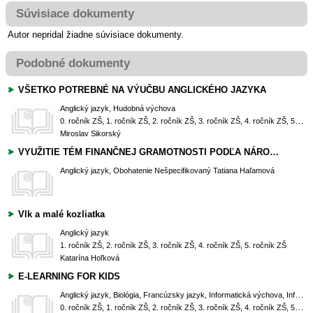
Súvisiace dokumenty
Autor nepridal žiadne súvisiace dokumenty.
Podobné dokumenty
VŠETKO POTREBNÉ NA VÝUČBU ANGLICKÉHO JAZYKA
Anglický jazyk, Hudobná výchova
0. ročník ZŠ, 1. ročník ZŠ, 2. ročník ZŠ, 3. ročník ZŠ, 4. ročník ZŠ, 5. ročník ZŠ, 6. ročník ZŠ (Prima OG), 7. ročník ZŠ (Sekunda OG), 8. ročník ZŠ (Tercia OG), 9. ročník ZŠ (Kvarta OG)
Miroslav Sikorský
VYUŽITIE TÉM FINANČNEJ GRAMOTNOSTI PODĽA NÁRODNÉHO ŠTANDARDU FINANČNEJ GRAMOTNOSTI V ANGLICKOM JAZYKU A KONVERZÁCII V ANGLICKOM JAZYKU
Anglický jazyk, Obohatenie
Nešpecifikovaný
Tatiana Haľamová
Vlk a malé kozliatka
Anglický jazyk
1. ročník ZŠ, 2. ročník ZŠ, 3. ročník ZŠ, 4. ročník ZŠ, 5. ročník ZŠ
Katarína Hoľková
E-LEARNING FOR KIDS
Anglický jazyk, Biológia, Francúzsky jazyk, Informatická výchova, Informatika, Matematika, Prírodoveda, Španielsky jazyk
0. ročník ZŠ, 1. ročník ZŠ, 2. ročník ZŠ, 3. ročník ZŠ, 4. ročník ZŠ, 5. ročník ZŠ, 6. ročník ZŠ (Prima OG), 7. ročník ZŠ (Sekunda OG), 8. ročník ZŠ (Tercia OG), 9. ročník ZŠ (Kvarta OG)