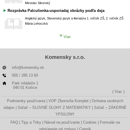
Miroslav Sikorský
Rozprávka Palculienka-usporiadaj obrázky podľa deja
Anglický jazyk, Slovenský jazyk a literatúra
1. ročník ZŠ, 2. ročník ZŠ
Mária Lehoczká
Viac
Komensky s.r.o.
info@komensky.sk
055 / 285 13 60
Park mládeže 1
040 01 Košice
( Viac )
Podmienky používania
VOP Zborovňa Komplet
Ochrana osobných
údajov
Súťaž – SLOVNÉ ÚLOHY Z MATEMATIKY
Súťaž – ZÁKERNÉ
YPSILONY
FAQ
Tipy a Triky
Návod na používanie
Cookies
Formulár na
odstúpenie od zmluvy
Cenník