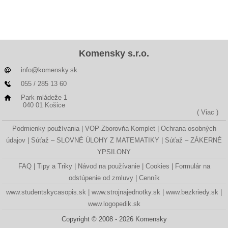
Komensky s.r.o.
info@komensky.sk
055 / 285 13 60
Park mládeže 1
040 01 Košice
( Viac )
Podmienky používania
VOP Zborovňa Komplet
Ochrana osobných
údajov
Súťaž – SLOVNÉ ÚLOHY Z MATEMATIKY
Súťaž – ZÁKERNÉ
YPSILONY
FAQ
Tipy a Triky
Návod na používanie
Cookies
Formulár na
odstúpenie od zmluvy
Cenník
www.studentskycasopis.sk
www.strojnajednotky.sk
www.bezkriedy.sk
www.logopedik.sk
Copyright © 2008 - 2026 Komensky