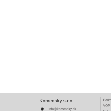
Podm
Komensky s.r.o.
VOP 
info@komensky.sk