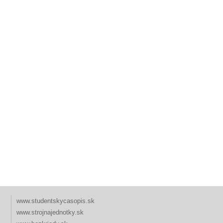
www.studentskycasopis.sk
www.strojnajednotky.sk