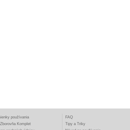
ienky používania
FAQ
Zborovňa Komplet
Tipy a Triky