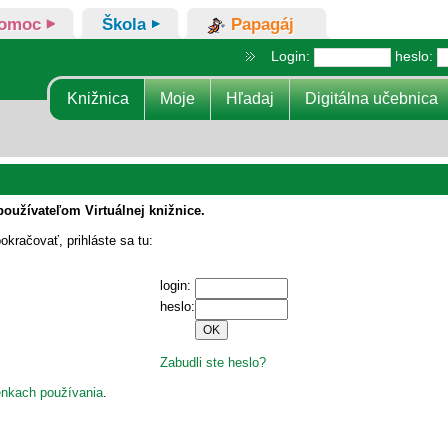
omoc
Škola
Papagáj
Login:
heslo:
Knižnica
Moje
Hľadaj
Digitálna učebnica
používateľom Virtuálnej knižnice.
okračovať, prihláste sa tu:
login:
heslo:
Zabudli ste heslo?
nkach používania
.