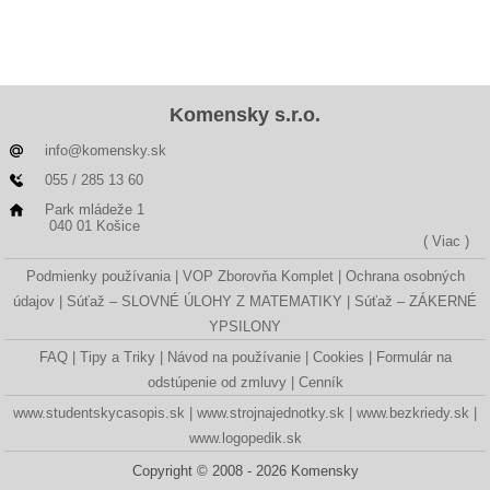
Komensky s.r.o.
info@komensky.sk
055 / 285 13 60
Park mládeže 1
040 01 Košice
( Viac )
Podmienky používania
VOP Zborovňa Komplet
Ochrana osobných
údajov
Súťaž – SLOVNÉ ÚLOHY Z MATEMATIKY
Súťaž – ZÁKERNÉ
YPSILONY
FAQ
Tipy a Triky
Návod na používanie
Cookies
Formulár na
odstúpenie od zmluvy
Cenník
www.studentskycasopis.sk
www.strojnajednotky.sk
www.bezkriedy.sk
www.logopedik.sk
Copyright © 2008 - 2026 Komensky