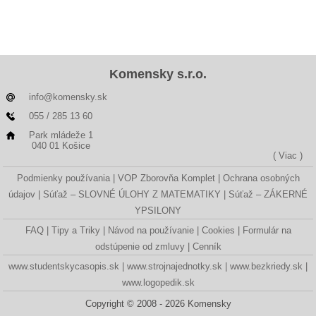
Komensky s.r.o.
info@komensky.sk
055 / 285 13 60
Park mládeže 1
040 01 Košice
( Viac )
Podmienky používania
VOP Zborovňa Komplet
Ochrana osobných
údajov
Súťaž – SLOVNÉ ÚLOHY Z MATEMATIKY
Súťaž – ZÁKERNÉ
YPSILONY
FAQ
Tipy a Triky
Návod na používanie
Cookies
Formulár na
odstúpenie od zmluvy
Cenník
www.studentskycasopis.sk
www.strojnajednotky.sk
www.bezkriedy.sk
www.logopedik.sk
Copyright © 2008 - 2026 Komensky