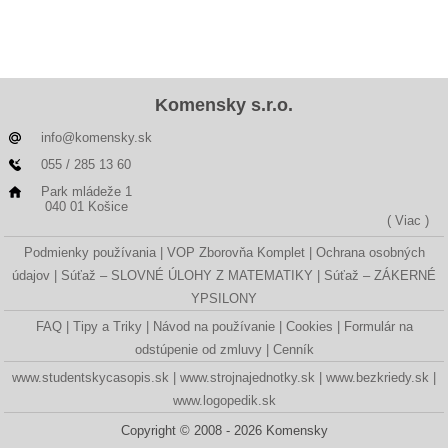
Komensky s.r.o.
info@komensky.sk
055 / 285 13 60
Park mládeže 1
040 01 Košice
( Viac )
Podmienky používania
VOP Zborovňa Komplet
Ochrana osobných
údajov
Súťaž – SLOVNÉ ÚLOHY Z MATEMATIKY
Súťaž – ZÁKERNÉ
YPSILONY
FAQ
Tipy a Triky
Návod na používanie
Cookies
Formulár na
odstúpenie od zmluvy
Cenník
www.studentskycasopis.sk
www.strojnajednotky.sk
www.bezkriedy.sk
www.logopedik.sk
Copyright © 2008 - 2026 Komensky