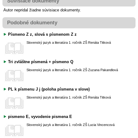
Súvisiace dokumenty
Autor nepridal žiadne súvisiace dokumenty.
Podobné dokumenty
Písmeno Z z, slová s písmenom Z z
Slovenský jazyk a literatúra
1. ročník ZŠ
Renáta Titková
Tri zvláštne písmená + písmeno Q
Slovenský jazyk a literatúra
1. ročník ZŠ
Zuzana Pakandlová
PL k písmenu J j (poloha písmena v slove)
Slovenský jazyk a literatúra
1. ročník ZŠ
Renáta Titková
pismeno E, vyvodenie pismena E
Slovenský jazyk a literatúra
1. ročník ZŠ
Lucia Vincencová