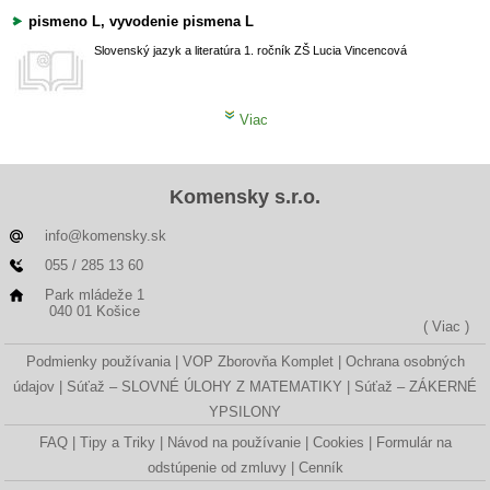
pismeno L, vyvodenie pismena L
Slovenský jazyk a literatúra
1. ročník ZŠ
Lucia Vincencová
Viac
Komensky s.r.o.
info@komensky.sk
055 / 285 13 60
Park mládeže 1
040 01 Košice
( Viac )
Podmienky používania
VOP Zborovňa Komplet
Ochrana osobných
údajov
Súťaž – SLOVNÉ ÚLOHY Z MATEMATIKY
Súťaž – ZÁKERNÉ
YPSILONY
FAQ
Tipy a Triky
Návod na používanie
Cookies
Formulár na
odstúpenie od zmluvy
Cenník