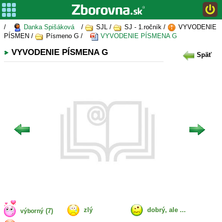
/
Danka Spišáková
/
SJL /
SJ - 1.ročník /
VYVODENIE
PÍSMEN /
Písmeno G /
VYVODENIE PÍSMENA G
VYVODENIE PÍSMENA G
Späť
zlý
dobrý, ale ...
(7)
výborný