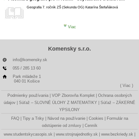
Geografia
7. ročník ZŠ (Sekunda OG)
Katarína Štefaňáková
Viac
Komensky s.r.o.
info@komensky.sk
055 / 285 13 60
Park mládeže 1
040 01 Košice
( Viac )
Podmienky používania
VOP Zborovňa Komplet
Ochrana osobných
údajov
Súťaž – SLOVNÉ ÚLOHY Z MATEMATIKY
Súťaž – ZÁKERNÉ
YPSILONY
FAQ
Tipy a Triky
Návod na používanie
Cookies
Formulár na
odstúpenie od zmluvy
Cenník
www.studentskycasopis.sk
www.strojnajednotky.sk
www.bezkriedy.sk