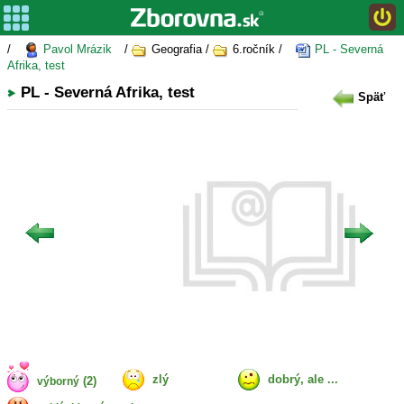
/
Pavol Mrázik
/
Geografia /
6.ročník /
PL - Severná
Afrika, test
PL - Severná Afrika, test
Späť
zlý
dobrý, ale ...
(2)
výborný