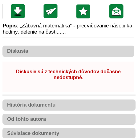
Popis:
„Zábavná matematika“ - precvičovanie násobilka,
hodiny, delenie na časti......
Diskusia
Diskusie sú z technických dôvodov dočasne
nedostupné.
História dokumentu
Od tohto autora
Súvisiace dokumenty