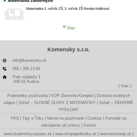
Matematika zábavnejšie
Matematika
2. ročník ZŠ, 3. ročník ZŠ
Renáta Kollárová
Viac
Komensky s.r.o.
info@komensky.sk
055 / 285 13 60
Park mládeže 1
040 01 Košice
( Viac )
Podmienky používania
VOP Zborovňa Komplet
Ochrana osobných
údajov
Súťaž – SLOVNÉ ÚLOHY Z MATEMATIKY
Súťaž – ZÁKERNÉ
YPSILONY
FAQ
Tipy a Triky
Návod na používanie
Cookies
Formulár na
odstúpenie od zmluvy
Cenník
www.studentskycasopis.sk
www.strojnajednotky.sk
www.bezkriedy.sk