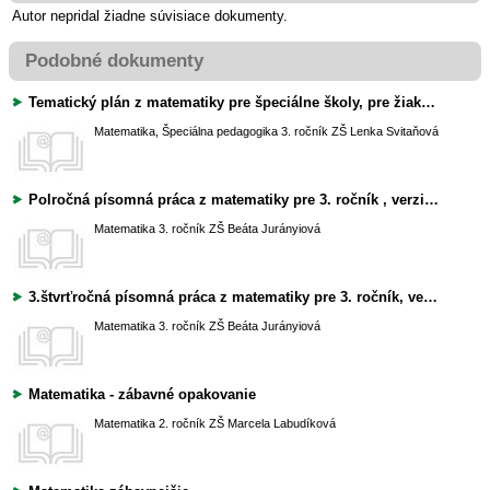
Autor nepridal žiadne súvisiace dokumenty.
Podobné dokumenty
Tematický plán z matematiky pre špeciálne školy, pre žiakov s mentálnym postihnutím, so vzdelávacím variantom A, 165 hodín
Matematika, Špeciálna pedagogika
3. ročník ZŠ
Lenka Svitaňová
Polročná písomná práca z matematiky pre 3. ročník , verzia aj pre integrovaných žiakov
Matematika
3. ročník ZŠ
Beáta Jurányiová
3.štvrťročná písomná práca z matematiky pre 3. ročník, verzia aj pre integ. žiakov
Matematika
3. ročník ZŠ
Beáta Jurányiová
Matematika - zábavné opakovanie
Matematika
2. ročník ZŠ
Marcela Labudíková