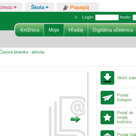
omoc
Škola
Papagáj
Login:
heslo:
Knižnica
Moje
Hľadaj
Digitálna učebnica
Časová priamka - aktivita
Uložiť súb
Poslať
kolegovi
Pridať do
svojej
knižnice
Poslať ži