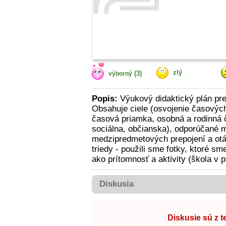
zlý
(3)
výborný
Popis:
Výukový didaktický plán pre
Obsahuje ciele (osvojenie časových p
časová priamka, osobná a rodinná 
sociálna, občianska), odporúčané m
medzipredmetových prepojení a otáz
triedy - použili sme fotky, ktoré s
ako prítomnosť a aktivity (škola v 
Diskusia
Diskusie sú z 