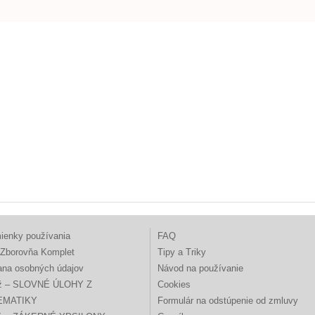
ienky používania
FAQ
Zborovňa Komplet
Tipy a Triky
ana osobných údajov
Návod na používanie
ž – SLOVNÉ ÚLOHY Z
Cookies
EMATIKY
Formulár na odstúpenie od zmluvy