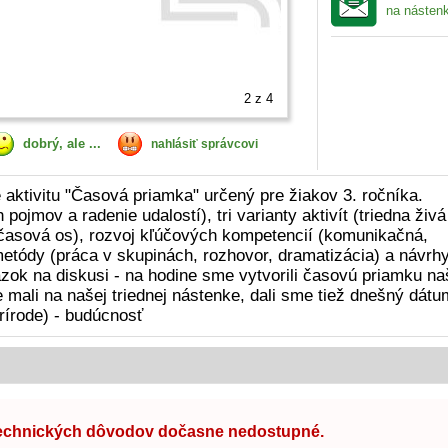
na násten
2
z 4
dobrý, ale ...
nahlásiť správcovi
 aktivitu "Časová priamka" určený pre žiakov 3. ročníka.
ojmov a radenie udalostí), tri varianty aktivít (triedna živá
časová os), rozvoj kľúčových kompetencií (komunikačná,
etódy (práca v skupinách, rozhovor, dramatizácia) a návrh
ok na diskusi - na hodine sme vytvorili časovú priamku na
me mali na našej triednej nástenke, dali sme tiež dnešný dátu
prírode) - budúcnosť
technických dôvodov dočasne nedostupné.