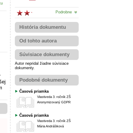
ku
Podrobne
História dokumentu
Od tohto autora
Súvisiace dokumenty
Autor nepridal žiadne súvisiace
dokumenty.
y
Podobné dokumenty
šej
m
Časová priamka
Vlastiveda
3. ročník ZŠ
Anonymizovaný GDPR
Časová priamka
Vlastiveda
3. ročník ZŠ
Mária Andrášiková