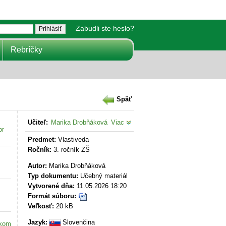
Zabudli ste heslo?
Rebríčky
Späť
Učiteľ:
Marika Drobňáková
Viac
or
Predmet:
Vlastiveda
Ročník:
3. ročník ZŠ
Autor:
Marika Drobňáková
Typ dokumentu:
Učebný materiál
Vytvorené dňa:
11.05.2026 18:20
Formát súboru:
Veľkosť:
20 kB
Jazyk:
Slovenčina
akom