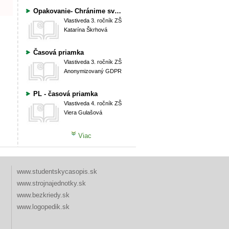
Opakovanie- Chránime svoju obec..., Historické pamiatky a významné udalosti v obci, Povesti, básne a piesne..., Časová priamka
Vlastiveda
3. ročník ZŠ
Katarína Škrhová
Časová priamka
Vlastiveda
3. ročník ZŠ
Anonymizovaný GDPR
PL - časová priamka
Vlastiveda
4. ročník ZŠ
Viera Gulašová
Viac
www.studentskycasopis.sk
www.strojnajednotky.sk
www.bezkriedy.sk
www.logopedik.sk