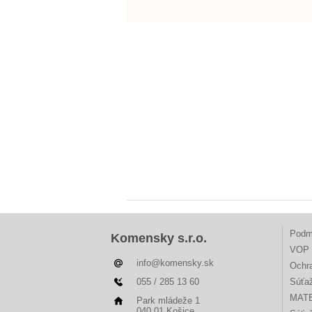
Podm
Komensky s.r.o.
VOP 
info@komensky.sk
Ochr
055 / 285 13 60
Súťa
MAT
Park mládeže 1
040 01 Košice