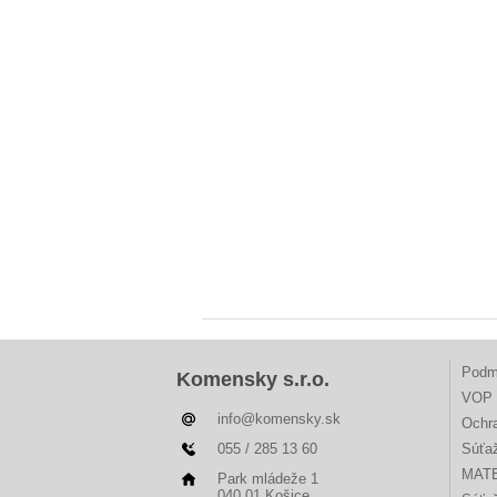
Podm
Komensky s.r.o.
VOP 
info@komensky.sk
Ochr
055 / 285 13 60
Súťa
MAT
Park mládeže 1
040 01 Košice