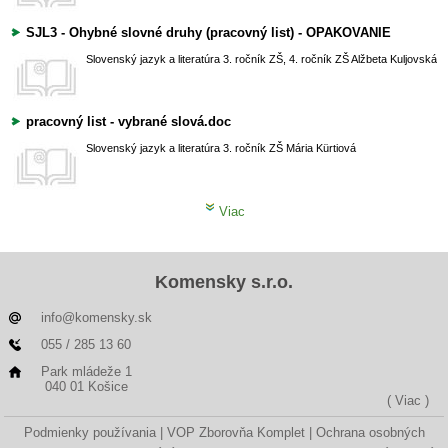
SJL3 - Ohybné slovné druhy (pracovný list) - OPAKOVANIE
Slovenský jazyk a literatúra
3. ročník ZŠ, 4. ročník ZŠ
Alžbeta Kuljovská
pracovný list - vybrané slová.doc
Slovenský jazyk a literatúra
3. ročník ZŠ
Mária Kürtiová
Viac
Komensky s.r.o.
info@komensky.sk
055 / 285 13 60
Park mládeže 1
040 01 Košice
( Viac )
Podmienky používania
VOP Zborovňa Komplet
Ochrana osobných