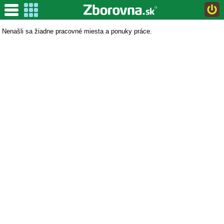
Mapa voľných pracovných pozícií
Nenašli sa žiadne pracovné miesta a ponuky práce.
Leaflet
| Map data ©
OpenStreetMap
contributors,
CC-
BY-SA
Filter
Pozícia
Predmet
Kraj
Okres