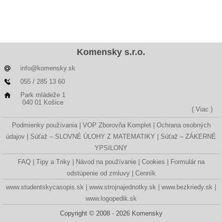
Komensky s.r.o.
info@komensky.sk
055 / 285 13 60
Park mládeže 1
040 01 Košice
( Viac )
Podmienky používania
VOP Zborovňa Komplet
Ochrana osobných
údajov
Súťaž – SLOVNÉ ÚLOHY Z MATEMATIKY
Súťaž – ZÁKERNÉ
YPSILONY
FAQ
Tipy a Triky
Návod na používanie
Cookies
Formulár na
odstúpenie od zmluvy
Cenník
www.studentskycasopis.sk
www.strojnajednotky.sk
www.bezkriedy.sk
www.logopedik.sk
Copyright © 2008 - 2026 Komensky