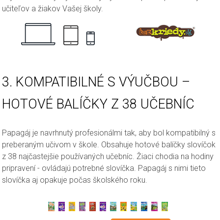
učiteľov a žiakov Vašej školy.
3. KOMPATIBILNÉ S VÝUČBOU –
HOTOVÉ BALÍČKY Z 38 UČEBNÍC
Papagáj je navrhnutý profesionálmi tak, aby bol kompatibilný s
preberaným učivom v škole. Obsahuje hotové balíčky slovíčok
z 38 najčastejšie používaných učebníc. Žiaci chodia na hodiny
pripravení - ovládajú potrebné slovíčka. Papagáj s nimi tieto
slovíčka aj opakuje počas školského roku.