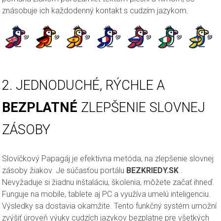
znásobuje ich každodenný kontakt s cudzím jazykom.
Prehľad skupín
Moje skupiny
Štatistika
2. JEDNODUCHÉ, RÝCHLE A
BEZPLATNÉ
ZLEPŠENIE SLOVNEJ
ZÁSOBY
Slovíčkový Papagáj je efektívna metóda, na zlepšenie slovnej
Vlastné balíčky
zásoby žiakov. Je súčasťou portálu
BEZKRIEDY.SK
.
Nevyžaduje si žiadnu inštaláciu, školenia, môžete začať ihneď.
Priečinky
Funguje na mobile, tablete aj PC a využíva umelú inteligenciu.
Výsledky sa dostavia okamžite. Tento funkčný systém umožní
zvýšiť úroveň výuky cudzích jazykov bezplatne pre všetkých