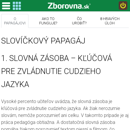
O papagájovi
O
AKO TO
ČO
8 HRAVÝCH
Slovíčkový Papagáj
PAPAGÁJOVI
FUNGUJE?
UROBIŤ?
ÚLOH
Ako to funguje
SLOVÍČKOVÝ PAPAGÁJ
Čo treba urobiť
1. SLOVNÁ ZÁSOBA – KĽÚČOVÁ
8 typov hravých úloh
PRE ZVLÁDNUTIE CUDZIEHO
FAQ
JAZYKA
Návody
Vysoké percento učiteľov uvádza, že slovná zásoba je
Ukážka
kľúčová pre zvládnutie cudzieho jazyka. Ak žiak nerozumie
Videonávody
slovám, nemôže porozumieť ani celku. V takomto prípade je aj
práca pedagóga obtiažna. A dostatočná slovná zásoba
Čo je to papagáj?
pomáha žiakom porozumieť textom piesní a filmom, čo