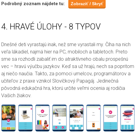
Podrobný zoznam nájdete tu:
4. HRAVÉ ÚLOHY - 8 TYPOV
Dnešné deti vyrastajú inak, než sme vyrastali my. Číha na nich
veľa lákadiel, najmä hier na PC, mobiloch a tabletoch. Preto
sme sa rozhodli zabaliť im do atraktívneho obalu prospešnú
vec – hravú výučbu jazykov. Keď sa už hrajú, nech sa popritom
aj niečo naučia. Takto, za pomoci umelcov, programátorov a
učiteľov z praxe vznikol Slovíčkový Papagáj. Jedinečná
pôvodná edukačná hra, ktorú určite veľmi ocenia aj rodičia
Vašich žiakov.